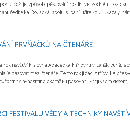
ponii, což je způsob pěstování rostlin ve vodném roztoku
a paní ředitelka Rousová spolu s paní učitelkou. Ukázaly nám
Dozvěděli jsme se, …
VÁNÍ PRVŇÁČKŮ NA ČTENÁŘE
 rok navštíví královna Abecedka knihovnu v Lanškrouně, aby zji
hla je pasovat mezi čtenáře. Tento rok ji žáci z třídy 1.A přesv
zúčastnit slavnostního okamžiku pasování. Přeji všem dětem,
CI FESTIVALU VĚDY A TECHNIKY NAVŠTÍ