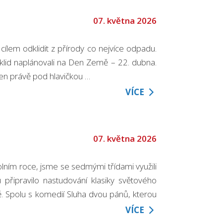
07. května 2026
cílem odklidit z přírody co nejvíce odpadu.
klid naplánovali na Den Země – 22. dubna.
 den právě pod hlavičkou …
VÍCE
07. května 2026
lním roce, jsme se sedmými třídami využili
 připravilo nastudování klasiky světového
ě. Spolu s komedií Sluha dvou pánů, kterou
VÍCE