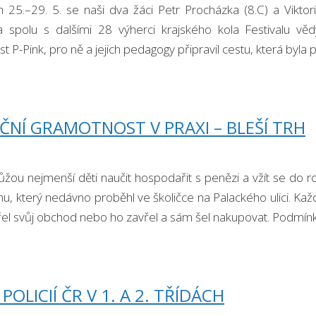
25.–29. 5. se naši dva žáci Petr Procházka (8.C) a Viktorie
spolu s dalšími 28 výherci krajského kola Festivalu vědy 
t P-Pink, pro ně a jejich pedagogy připravil cestu, která byla 
ČNÍ GRAMOTNOST V PRAXI – BLEŠÍ TRH
žou nejmenší děti naučit hospodařit s penězi a vžít se do ro
hu, který nedávno proběhl ve školičce na Palackého ulici. Každý 
řel svůj obchod nebo ho zavřel a sám šel nakupovat. Podmínk
 POLICIÍ ČR V 1. A 2. TŘÍDÁCH