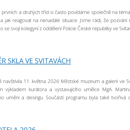
z prvních a druhých tříd si často povídáme společně na téma
 a jak reagovat na nenadálé situace. Jsme rádi, že pozvání 
 se svojí kolegyní z oddělení Policie České republiky ve Svit
ÉR SKLA VE SVITAVÁCH
B navštívila 11. května 2026 Městské muzeum a galerii ve Svi
 výkladem kurátora a vystavujícího umělce MgA. Martina Šm
ho umění a desingu. Součástí programu byla také tvořivá dí
 technikou …
OTELA 2026