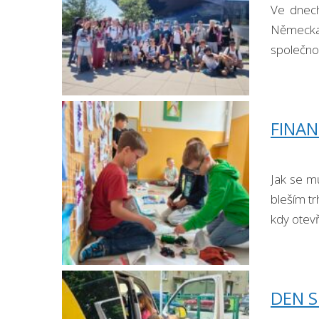
Ve dnech 
Německa 
společnos
FINAN
Jak se mů
bleším tr
kdy otev
DEN S