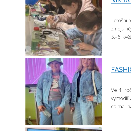
Letošní r
z nejsiln
5.–6. kvě
FASH
Ve 4. roč
vymódili
co mají n