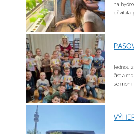
na hydro
přivítal
pěstují. 
PASO
Jednou za
číst a mo
se mohli 
VÝHER