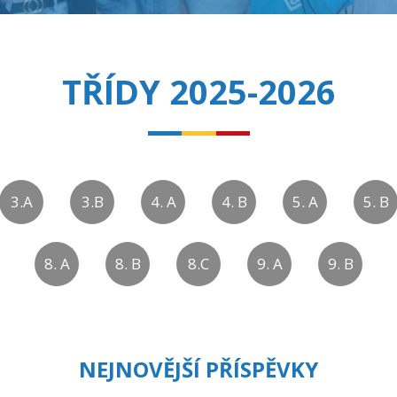
TŘÍDY 2025-2026
3.A
3.B
4. A
4. B
5. A
5. B
8. A
8. B
8.C
9. A
9. B
NEJNOVĚJŠÍ PŘÍSPĚVKY