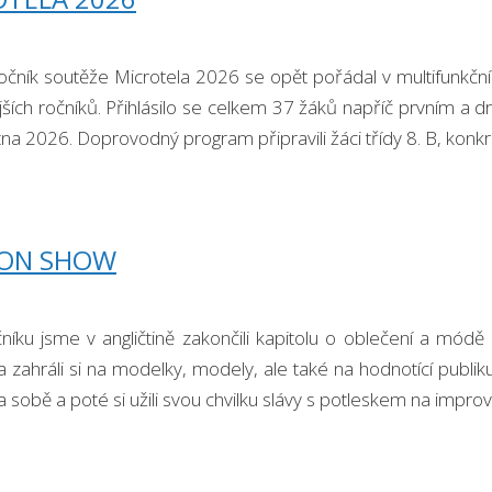
očník soutěže Microtela 2026 se opět pořádal v multifunkční
ějších ročníků. Přihlásilo se celkem 37 žáků napříč prvním 
tna 2026. Doprovodný program připravili žáci třídy 8. B, kon
ION SHOW
níku jsme v angličtině zakončili kapitolu o oblečení a módě
 a zahráli si na modelky, modely, ale také na hodnotící pub
a sobě a poté si užili svou chvilku slávy s potleskem na impr