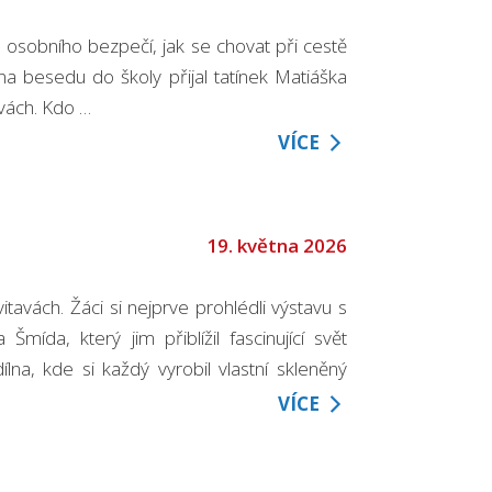
 osobního bezpečí, jak se chovat při cestě
na besedu do školy přijal tatínek Matiáška
avách. Kdo …
VÍCE
19. května 2026
tavách. Žáci si nejprve prohlédli výstavu s
ída, který jim přiblížil fascinující svět
lna, kde si každý vyrobil vlastní skleněný
VÍCE