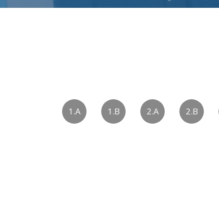
1.A
1.B
2.A
2.B