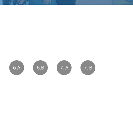
6.A
6.B
7. A
7. B