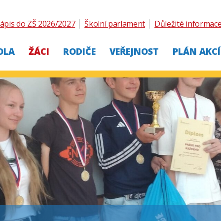
ápis do ZŠ 2026/2027
Školní parlament
Důležité informac
OLA
ŽÁCI
RODIČE
VEŘEJNOST
PLÁN AKCÍ