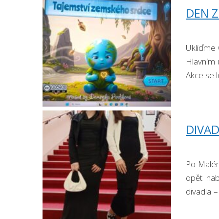
DEN 
Ukliďme Č
Hlavním 
Akce se l
DIVAD
Po Malém
opět nab
divadla 
většina z