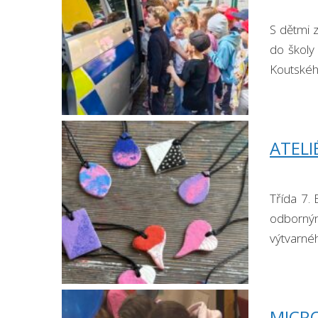
S dětmi 
do školy
Koutského
ATELI
Třída 7. 
odborným
výtvarné
přívěšek
MICR