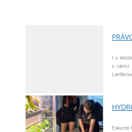
PRÁV
I v leto
v rámci 
Lanškrou
občanské
HYDR
Exkurze 