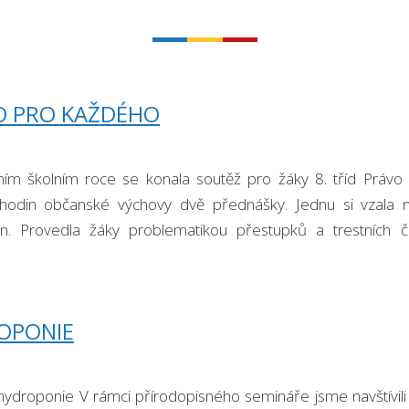
O PRO KAŽDÉHO
šním školním roce se konala soutěž pro žáky 8. tříd Právo
hodin občanské výchovy dvě přednášky. Jednu si vzala n
n. Provedla žáky problematikou přestupků a trestních č
ho. Druhou přednášku vedla …
OPONIE
hydroponie V rámci přírodopisného semináře jsme navštívili Z