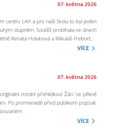
07. května 2026
m centru LArt a pro naši školu to byl jeden
a druhým stupněm. Soutěž probíhala ve dnech
krétně Renata Holubová a Mikuláš Frebort, …
VÍCE
07. května 2026
 originální módní přehlídkou! Žáci se pěkně
likum. Po promenádě před publikem popsali,
ovizovaném …
VÍCE