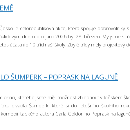
ZEMĚ
esko je celorepubliková akce, která spojuje dobrovolníky s 
úklidovým dnem pro jaro 2026 byl 28. březen. My jsme si ú
etos účastnilo 10 tříd naší školy. Zbylé třídy měly projektový
LO ŠUMPERK – POPRASK NA LAGUNĚ
 princi, kterého jsme měli možnost zhlédnout v loňském ško
ídku divadla Šumperk, které si do letošního školního roku
– komedii italského autora Carla Goldoniho Poprask na lagun
 nás zná …