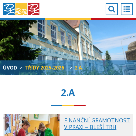
ÚVOD
>
TŘÍDY 2025-2026
>
2.A
2.A
FINANČNÍ GRAMOTNOST
V PRAXI – BLEŠÍ TRH