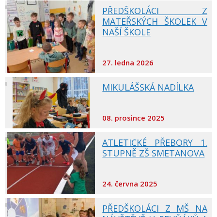
PŘEDŠKOLÁCI Z
MATEŘSKÝCH ŠKOLEK V
NAŠÍ ŠKOLE
27. ledna 2026
MIKULÁŠSKÁ NADÍLKA
08. prosince 2025
ATLETICKÉ PŘEBORY 1.
STUPNĚ ZŠ SMETANOVA
24. června 2025
PŘEDŠKOLÁCI Z MŠ NA