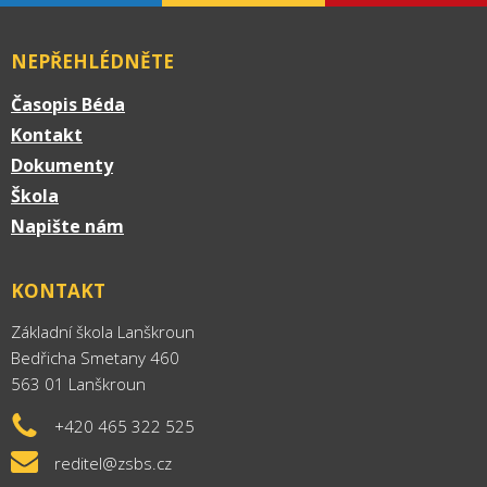
NEPŘEHLÉDNĚTE
Časopis Béda
Kontakt
Dokumenty
Škola
Napište nám
KONTAKT
Základní škola Lanškroun
Bedřicha Smetany 460
563 01 Lanškroun
+420 465 322 525
reditel@zsbs.cz