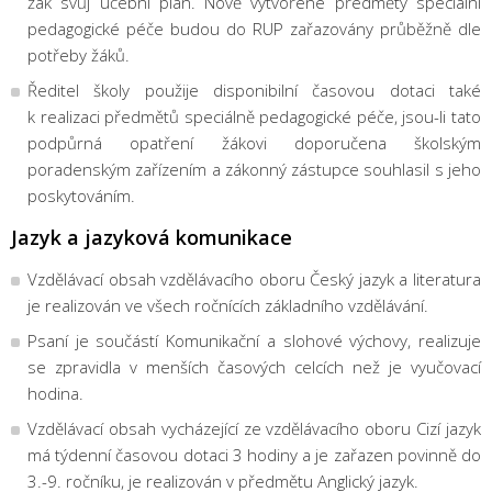
žák svůj učební plán. Nově vytvořené předměty speciální
pedagogické péče budou do RUP zařazovány průběžně dle
potřeby žáků.
Ředitel školy použije disponibilní časovou dotaci také
k realizaci předmětů speciálně pedagogické péče, jsou-li tato
podpůrná opatření žákovi doporučena školským
poradenským zařízením a zákonný zástupce souhlasil s jeho
poskytováním.
Jazyk a jazyková komunikace
Vzdělávací obsah vzdělávacího oboru Český jazyk a literatura
je realizován ve všech ročnících základního vzdělávání.
Psaní je součástí Komunikační a slohové výchovy, realizuje
se zpravidla v menších časových celcích než je vyučovací
hodina.
Vzdělávací obsah vycházející ze vzdělávacího oboru Cizí jazyk
má týdenní časovou dotaci 3 hodiny a je zařazen povinně do
3.-9. ročníku, je realizován v předmětu Anglický jazyk.