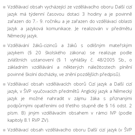
Vzdělávací obsah vycházející ze vzdělávacího oboru Další cizí
jazyk má týdenní časovou dotaci 3 hodiny a je povinně
zařazen do 7.- 9. ročníku a je zařazen do vzdělávací oblasti
Jazyk a jazyková komunikace. Je realizován v předmětu
Německý jazyk.
Vzdělávání žáků-cizinců a žáků s odlišným mateřským
jazykem (§ 20 školského zákona) se realizuje podle
zvláštních ustanovení (§ 1 vyhlášky č. 48/2005 Sb., o
základním vzdělávání a některých náležitostech plnění
povinné školní docházky, ve znění pozdějších předpisů).
Vzdělávací obsah vzdělávacích oborů Cizí jazyk a Další cizí
jazyk, v ŠVP vyučovacích předmětů Anglický jazyk a Německý
jazyk je možné nahradit v zájmu žáka s přiznanými
podpůrnými opatřeními od třetího stupně dle § 16 odst. 2
písm. B) jiným vzdělávacím obsahem v rámci IVP (podle
kapitoly 8.1 RVP ZV).
Vzdělávací obsah vzdělávacího oboru Další cizí jazyk (v ŠVP