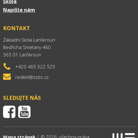
Škola
Napište nám
KONTAKT
Základní škola Lanškroun
Bedřicha Smetany 460
563 01 Lanškroun
+420 465 322 525
reditel@zsbs.cz
SLEDUJTE NÁS
Mapa stránek
| © 2026, všechna práva