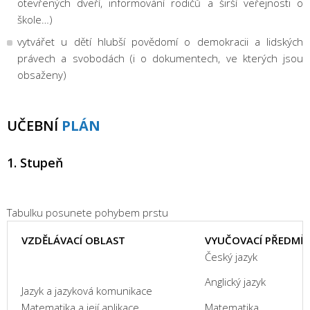
otevřených dveří, informování rodičů a širší veřejnosti o
škole…)
vytvářet u dětí hlubší povědomí o demokracii a lidských
právech a svobodách (i o dokumentech, ve kterých jsou
obsaženy)
UČEBNÍ
PLÁN
1. Stupeň
Tabulku posunete pohybem prstu
VZDĚLÁVACÍ OBLAST
VYUČOVACÍ PŘEDMĚ
Český jazyk
Anglický jazyk
Jazyk a jazyková komunikace
Matematika a její aplikace
Matematika