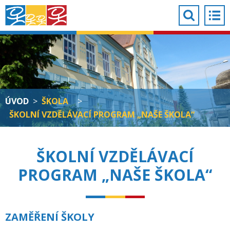
ÚVOD
>
ŠKOLA
>
ŠKOLNÍ VZDĚLÁVACÍ PROGRAM „NAŠE ŠKOLA“
ŠKOLNÍ VZDĚLÁVACÍ
PROGRAM „NAŠE ŠKOLA“
ZAMĚŘENÍ ŠKOLY