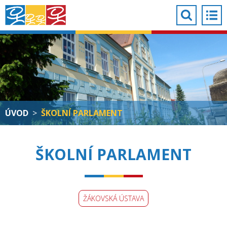
ÚVOD
>
ŠKOLNÍ PARLAMENT
ŠKOLNÍ PARLAMENT
ŽÁKOVSKÁ ÚSTAVA