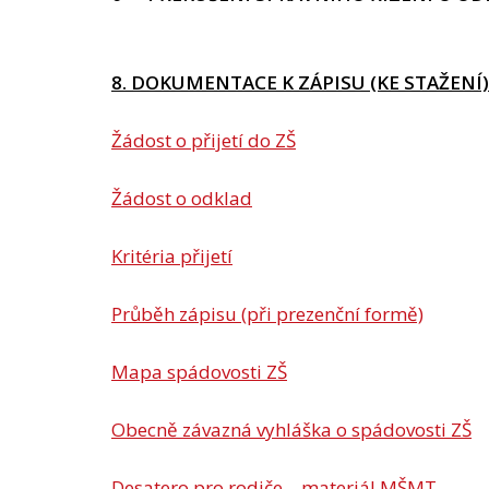
8. DOKUMENTACE K ZÁPISU (KE STAŽENÍ)
Žádost o přijetí do ZŠ
Žádost o odklad
Kritéria přijetí
Průběh zápisu (při prezenční formě)
Mapa spádovosti ZŠ
Obecně závazná vyhláška o spádovosti ZŠ
Desatero pro rodiče – materiál MŠMT