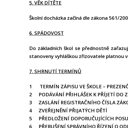
5. VĚK DÍTĚTE
Školní docházka začíná dle zákona 561/2004
6. SPÁDOVOST
Do základních škol se přednostně zařazuj
stanoveny vyhláškou zřizovatele platnou v 
7. SHRNUTÍ TERMÍNŮ
1
TERMÍN ZÁPISU VE ŠKOLE – PREZENČ
2
PODÁVÁNÍ PŘIHLÁŠEK K PŘÍJETÍ DO Z
3
ZASLÁNÍ REGISTRAČNÍHO ČÍSLA ZÁ
4
ZVEŘEJNĚNÍ PŘIJATÝCH DĚTÍ
5
PŘEDLOŽENÍ DOPORUČUJÍCÍCH POS
6
PŘERUŠENÍ SPRÁVNÍHO ŘÍZENÍ O O