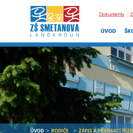
Dokumenty
Z
ÚVOD
ŠK
ÚVOD
>
RODIČE
>
ZÁPIS A PŘIJÍMACÍ ŘÍZE