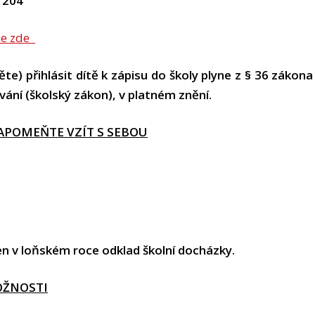
o 204
ce zde
e) přihlásit dítě k zápisu do školy plyne z § 36 zákona
ání (školský zákon), v platném znění.
ZAPOMEŇTE VZÍT S SEBOU
len v loňském roce odklad školní docházky.
MOŽNOSTI