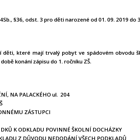
Sb., §36, odst. 3 pro děti narozené od 01. 09. 2019 do 3
í děti, které mají trvalý pobyt ve spádovém obvodu š
době konání zápisu do 1. ročníku ZŠ.
NÍ, NA PALACKÉHO ul. 204
Š
KONNÉMU ZÁSTUPCI
UDKŮ K ODKLADU POVINNÉ ŠKOLNÍ DOCHÁZKY
DKLADU Z DŮVODU NEDODÁNÍ VŠECH PODKLADŮ