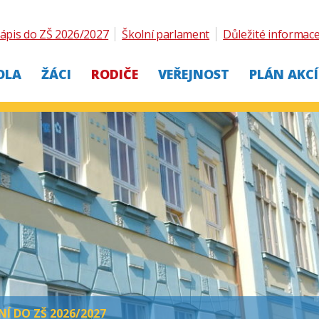
ápis do ZŠ 2026/2027
Školní parlament
Důležité informac
OLA
ŽÁCI
RODIČE
VEŘEJNOST
PLÁN AKCÍ
NÍ DO ZŠ 2026/2027