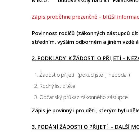
Místo : budova školy na ulici Palackéh
Zápis proběhne prezenčně – bližší informa
Povinnost rodičů (zákonných zástupců dítět
středním, vyšším odborném a jiném vzděláv
2
. PODKLADY K ŽÁDOSTI O PŘIJETÍ – NE
Žádost o přijetí (pokud jste ji nepodali)
Rodný list dítěte
Občanský průkaz zákonného zástupce
Zápis je povinný i pro děti, kterým byl udě
3. PODÁNÍ ŽÁDOSTI O PŘIJETÍ – DALŠÍ 