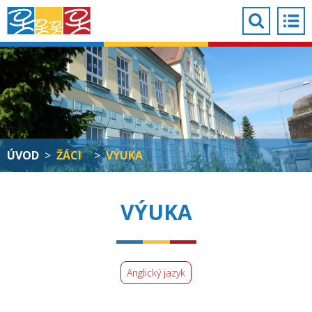
ÚVOD
>
ŽÁCI
>
VÝUKA
VÝUKA
Anglický jazyk