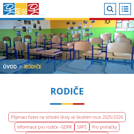
ÚVOD
>
RODIČE
RODIČE
Přijímací řízení na střední školy ve školním roce 2025/2026
Informace pro rodiče -GDPR
SRPŠ
Pro prvňáčky