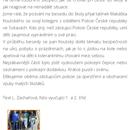
jak reagovat na nenadálé situace.
Jsme rádi, že pozvání na besedu do školy přijal tatínek Matiáška
Koutského se svojí kolegyní z oddělení Policie České republiky
ve Svitavách. Kdo jiný, než zástupci Policie České republiky, umí
děti zaujmout vyprávěním o své práci.
V průběhu besedy se pan Koutský dotkl tématu bezpečnosti
na ulici, pobytu o prázdninách, jak je to s jízdou na kole nebo
apeloval na děti k tolerantnímu chování mezi sebou.
Nejzábavnější částí bylo jistě vyzkoušení policejní čepice nebo
seznámení s policejní dodávkou. Krátce pustil i sirénu.
Děkujeme oběma zástupcům policie za zpestření a obohacení
výuky malých školáků.
Text L. Zachařová, foto vyučující 1. a 2. tříd