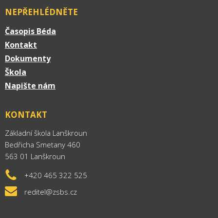
NEPŘEHLÉDNĚTE
Časopis Béda
Kontakt
Dokumenty
Škola
Napište nám
KONTAKT
Základní škola Lanškroun
Bedřicha Smetany 460
563 01 Lanškroun
+420 465 322 525
reditel@zsbs.cz