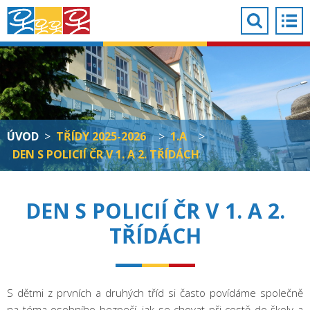
ÚVOD
>
TŘÍDY 2025-2026
>
1.A
>
DEN S POLICIÍ ČR V 1. A 2. TŘÍDÁCH
DEN S POLICIÍ ČR V 1. A 2.
TŘÍDÁCH
S dětmi z prvních a druhých tříd si často povídáme společně
na téma osobního bezpečí, jak se chovat při cestě do školy a