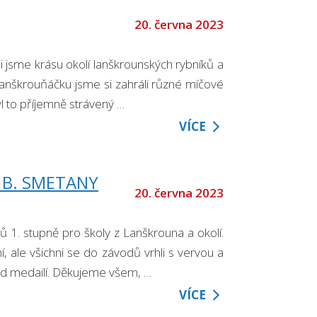
20. června 2023
li jsme krásu okolí lanškrounských rybníků a
 Lanškrouňáčku jsme si zahráli různé míčové
yl to příjemně strávený …
VÍCE
 B. SMETANY
20. června 2023
 1. stupně pro školy z Lanškrouna a okolí.
, ale všichni se do závodů vrhli s vervou a
sad medailí. Děkujeme všem, …
VÍCE