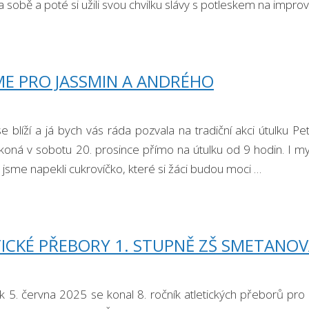
a sobě a poté si užili svou chvilku slávy s potleskem na impr
E PRO JASSMIN A ANDRÉHO
e blíží a já bych vás ráda pozvala na tradiční akci útulku P
 koná v sobotu 20. prosince přímo na útulku od 9 hodin. I 
jsme napekli cukrovíčko, které si žáci budou moci …
ICKÉ PŘEBORY 1. STUPNĚ ZŠ SMETANO
ek 5. června 2025 se konal 8. ročník atletických přeborů pro