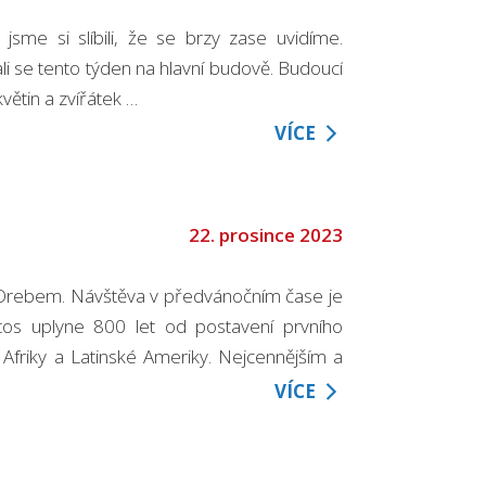
sme si slíbili, že se brzy zase uvidíme.
kali se tento týden na hlavní budově. Budoucí
větin a zvířátek …
VÍCE
22. prosince 2023
d Orebem. Návštěva v předvánočním čase je
os uplyne 800 let od postavení prvního
 Afriky a Latinské Ameriky. Nejcennějším a
VÍCE