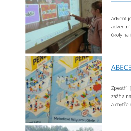
Advent j
adventní 
úkoly na 
ABEC
Zpestřili
zažít a n
a chytře