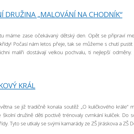
Í DRUŽINA „MALOVÁNÍ NA CHODNÍK“
tu máme zase očekávaný dětský den. Opět se připraví med
křídy! Počasí nám letos přeje, tak se můžeme s chutí pust
ichni malíři dostávají velkou pochvalu, ti nejlepší odměny. 
vá
KOVÝ KRÁL
větna se již tradičně konala soutěž „O kuličkového krále“ me
školní družině děti poctivě trénovaly cvrnkání kuliček. Do 
řídy. Tyto se utkaly se svými kamarády ze ZŠ Jiráskova a ZŠ 