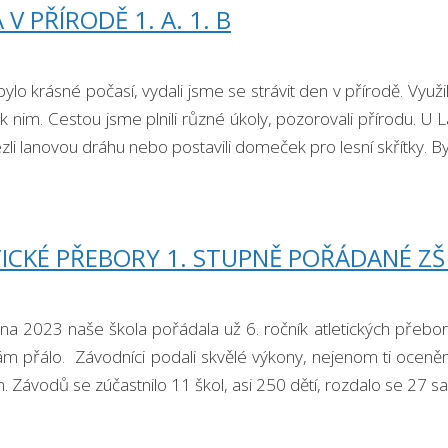
 V PŘÍRODĚ 1. A. 1. B
ylo krásné počasí, vydali jsme se strávit den v přírodě. Využi
 k nim. Cestou jsme plnili různé úkoly, pozorovali přírodu. U
ezli lanovou dráhu nebo postavili domeček pro lesní skřítky. B
ICKÉ PŘEBORY 1. STUPNĚ POŘÁDANÉ ZŠ
na 2023 naše škola pořádala už 6. ročník atletických přeborů
m přálo. Závodníci podali skvělé výkony, nejenom ti ocenění
 Závodů se zúčastnilo 11 škol, asi 250 dětí, rozdalo se 27 