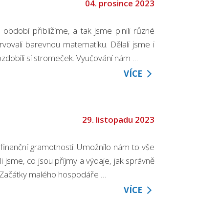
04. prosince 2023
období přiblížíme, a tak jsme plnili různé
arvovali barevnou matematiku. Dělali jsme i
a ozdobili si stromeček. Vyučování nám …
VÍCE
29. listopadu 2023
a finanční gramotnosti. Umožnilo nám to vše
i jsme, co jsou příjmy a výdaje, jak správně
í. Začátky malého hospodáře …
VÍCE