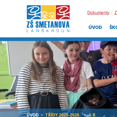
Dokumenty
Z
ÚVOD
ŠK
ÚVOD
>
TŘÍDY 2025-2026
>
4. B