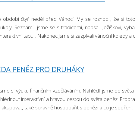
e období čtyř neděl před Vánoci. My se rozhodli, že si toto 
úkoly. Seznámili jsme se s tradicemi, napsali Ježíškovi, vyb
interaktivní tabuli. Nakonec jsme si zazpívali vánoční koledy 
EDA PENĚZ PRO DRUHÁKY
 jsme si výuku finančním vzděláváním. Nahlédli jsme do svět
ahlédnout interaktivní a hravou cestou do světa peněz. Probral
 nakupovat, také správně hospodařit s penězi a co je spořen