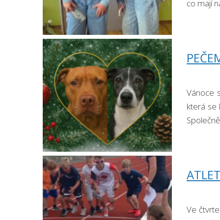
co mají n
PEČEM
Vánoce s
která se
Společně 
ATLET
Ve čtvrt