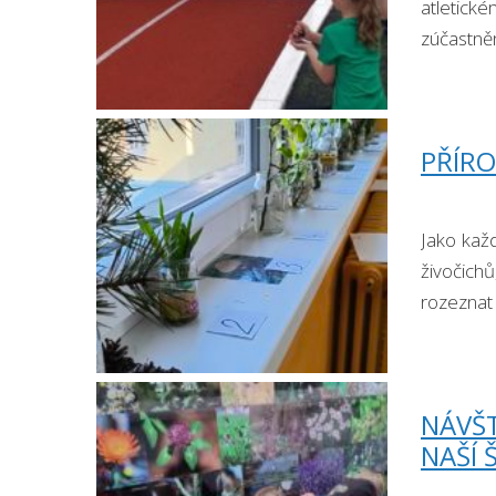
atletick
zúčastněn
PŘÍRO
Jako kaž
živočichů
rozeznat 
NÁVŠ
NAŠÍ 