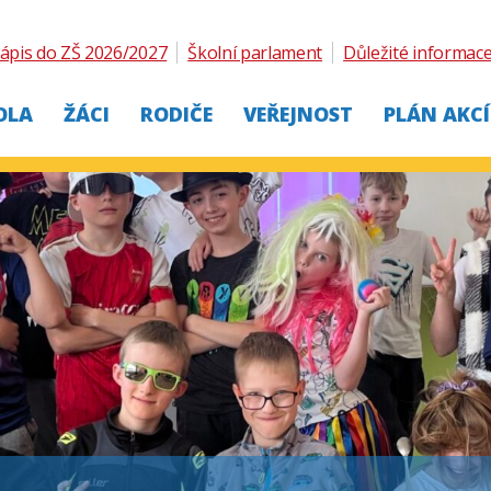
ápis do ZŠ 2026/2027
Školní parlament
Důležité informac
OLA
ŽÁCI
RODIČE
VEŘEJNOST
PLÁN AKCÍ