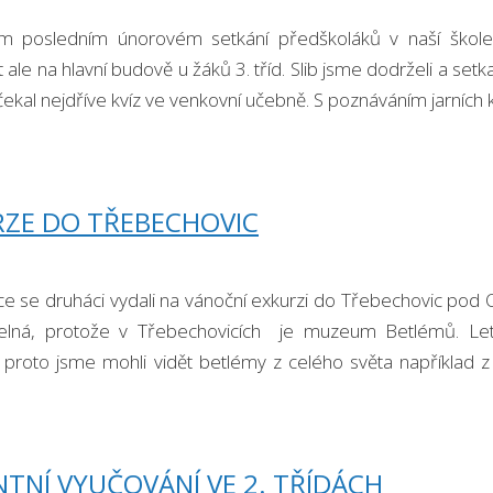
m posledním únorovém setkání předškoláků v naší škole j
 ale na hlavní budově u žáků 3. tříd. Slib jsme dodrželi a set
ekal nejdříve kvíz ve venkovní učebně. S poznáváním jarních k
RZE DO TŘEBECHOVIC
nce se druháci vydali na vánoční exkurzi do Třebechovic po
elná, protože v Třebechovicích je muzeum Betlémů. Let
 proto jsme mohli vidět betlémy z celého světa například z
ovanějším betlémem …
TNÍ VYUČOVÁNÍ VE 2. TŘÍDÁCH