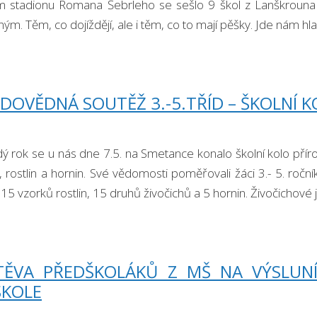
ém stadionu Romana Šebrleho se sešlo 9 škol z Lanškrouna a
ým. Těm, co dojíždějí, ale i těm, co to mají pěšky. Jde nám hl
DOVĚDNÁ SOUTĚŽ 3.-5.TŘÍD – ŠKOLNÍ 
dý rok se u nás dne 7.5. na Smetance konalo školní kolo p
, rostlin a hornin. Své vědomosti poměřovali žáci 3.- 5. ro
15 vzorků rostlin, 15 druhů živočichů a 5 hornin. Živočichové 
TĚVA PŘEDŠKOLÁKŮ Z MŠ NA VÝSLUN
ŠKOLE