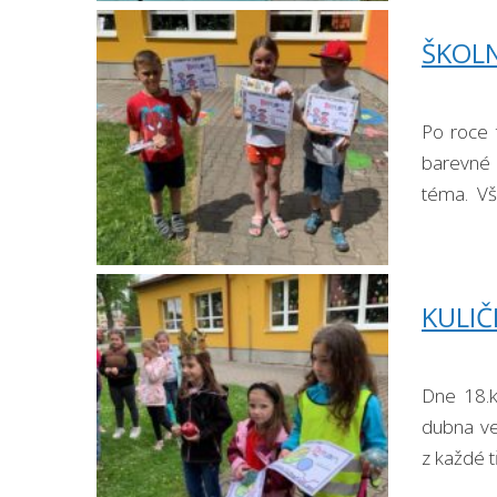
ŠKOLN
Po roce 
barevné 
téma. Vš
Smejkalo
KULIČ
Dne 18.k
dubna ve 
z každé t