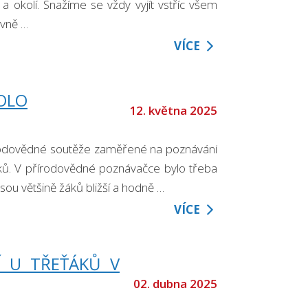
 okolí. Snažíme se vždy vyjít vstříc všem
avně …
VÍCE
KOLO
12. května 2025
řírodovědné soutěže zaměřené na poznávání
čníků. V přírodovědné poznávačce bylo třeba
jsou většině žáků bližší a hodně …
VÍCE
Í U TŘEŤÁKŮ V
02. dubna 2025