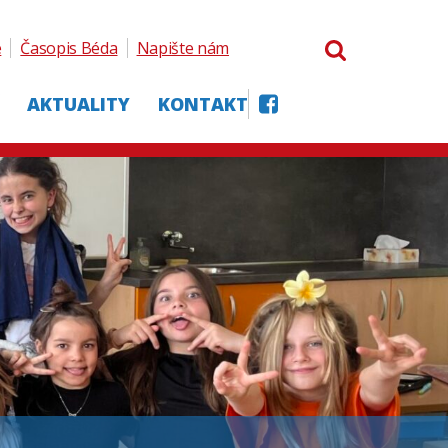
e
Časopis Béda
Napište nám
AKTUALITY
KONTAKT