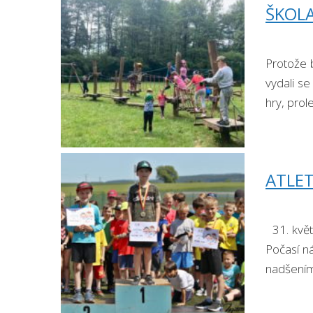
ŠKOLA
Protože b
vydali se
hry, prol
ATLET
31. květ
Počasí ná
nadšením.