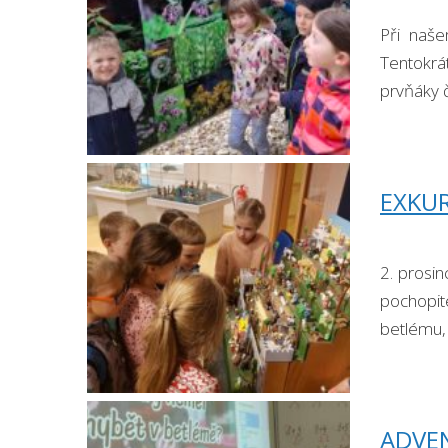
Při naše
Tentokrát
prvňáky č
EXKU
2. prosi
pochopit
betlému,
nejobdiv
ADVEN