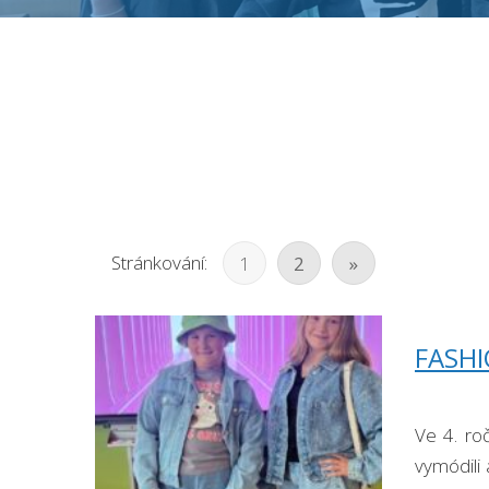
Stránkování:
1
2
»
FASH
Ve 4. roč
vymódili