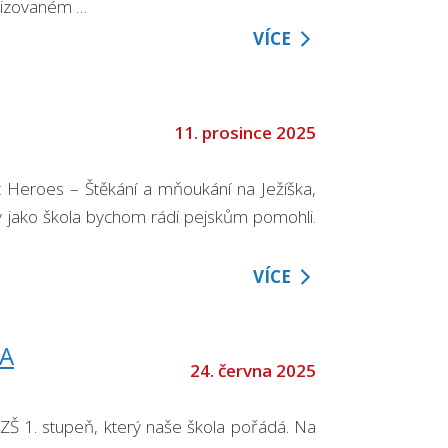
ovizovaném …
VÍCE
11. prosince 2025
et Heroes – Štěkání a mňoukání na Ježíška,
my jako škola bychom rádi pejskům pomohli.
VÍCE
VA
24. června 2025
 ZŠ 1. stupeň, který naše škola pořádá. Na