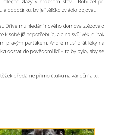
y a mléčné žlázy v hrozném stavu. Bohužel při
 odpočinku, by její tělíčko zvládlo bojovat.
 11 let. Dříve mu hledání nového domova ztěžovalo
e k sobě již nepotřebuje, ale na svůj věk je i tak
 tím pravým parťákem. André musí brát léky na
cí dostat do povědomí lidí – to by bylo, aby se
ýtěžek předáme přímo útulku na vánoční akci.