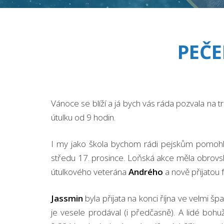
PEČE
Vánoce se blíží a já bych vás ráda pozvala na t
útulku od 9 hodin.
I my jako škola bychom rádi pejskům pomohli.
středu 17. prosince. Loňská akce měla obrovs
útulkového veterána
Andrého
a nově přijatou
Jassmin
byla přijata na konci října ve velmi šp
je vesele prodával (i předčasně). A lidé bohuž