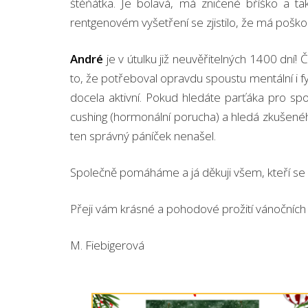
štěňátka. Je bolavá, má zničené bříško a tak
rentgenovém vyšetření se zjistilo, že má poškoz
André
je v útulku již neuvěřitelných 1400 dní! 
to, že potřeboval opravdu spoustu mentální i fyzi
docela aktivní. Pokud hledáte parťáka pro sp
cushing (hormonální porucha) a hledá zkušeného
ten správný páníček nenašel.
Společně pomáháme a já děkuji všem, kteří se z
Přeji vám krásné a pohodové prožití vánočních 
M. Fiebigerová