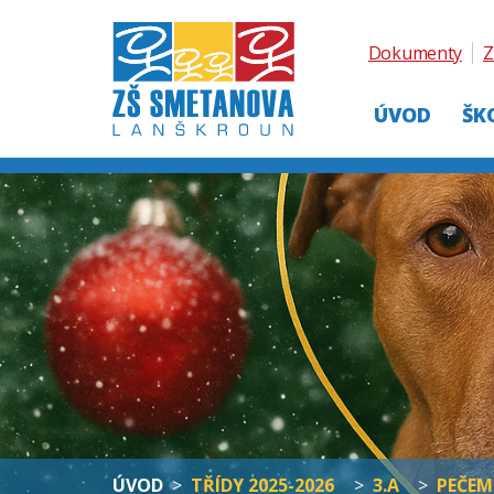
Dokumenty
Z
ÚVOD
ŠK
ÚVOD
>
TŘÍDY 2025-2026
>
3.A
>
PEČEM