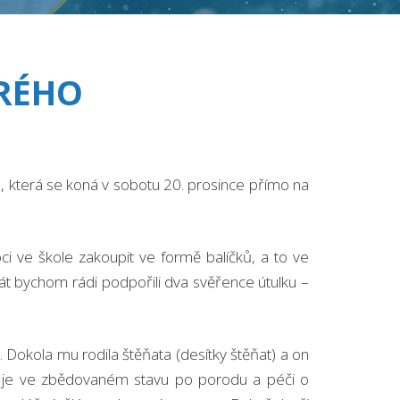
DRÉHO
ka, která se koná v sobotu 20. prosince přímo na
i ve škole zakoupit ve formě balíčků, a to ve
t bychom rádi podpořili dva svěřence útulku –
. Dokola mu rodila štěňata (desítky štěňat) a on
ssmin je ve zbědovaném stavu po porodu a péči o