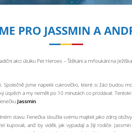
ME PRO JASSMIN A AN
radiční akci útulku Pet Heroes – Štěkání a mňoukání na Ježíš
 Společně jsme napekli cukrovíčko, které si žáci budou moc
ký úspěch a my neměli po 10 minutách co prodávat. Tentokrá
 fenečku
Jassmin
.
atném stavu. Fenečka sloužila svému majiteli jako zdroj obživy
el kupovali, aniž by viděli, jak vypadají a žijí rodiče. Ja