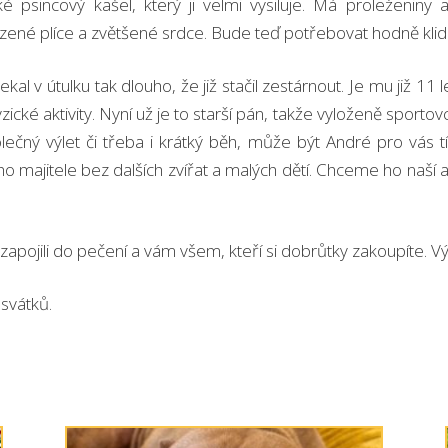
é psincový kašel, který ji velmi vysiluje. Má proleženin
ené plíce a zvětšené srdce. Bude teď potřebovat hodně klidu a
Čekal v útulku tak dlouho, že již stačil zestárnout. Je mu již
cké aktivity. Nyní už je to starší pán, takže vyloženě sportovc
olečný výlet či třeba i krátký běh, může být André pro vás
 majitele bez dalších zvířat a malých dětí. Chceme ho naší ak
apojili do pečení a vám všem, kteří si dobrůtky zakoupíte. V
svátků.