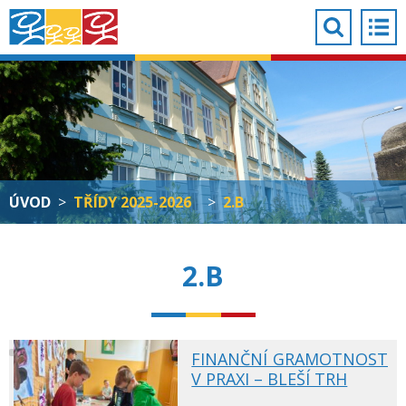
ÚVOD
>
TŘÍDY 2025-2026
>
2.B
2.B
FINANČNÍ GRAMOTNOST
V PRAXI – BLEŠÍ TRH