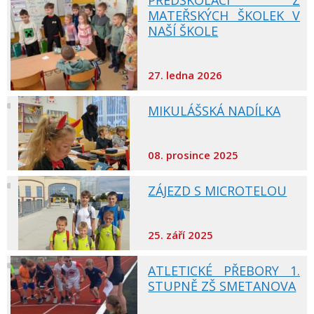
PŘEDŠKOLÁCI Z
MATEŘSKÝCH ŠKOLEK V
NAŠÍ ŠKOLE
27. ledna 2026
MIKULÁŠSKÁ NADÍLKA
08. prosince 2025
ZÁJEZD S MICROTELOU
25. září 2025
ATLETICKÉ PŘEBORY 1.
STUPNĚ ZŠ SMETANOVA