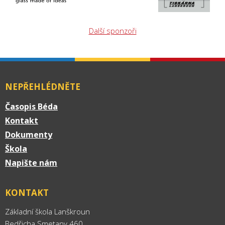
Další sponzoři
NEPŘEHLÉDNĚTE
Časopis Béda
Kontakt
Dokumenty
Škola
Napište nám
KONTAKT
Základní škola Lanškroun
Bedřicha Smetany 460