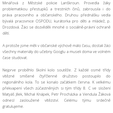
Minářová z Městské policie Lanškroun. Provedla žáky
problematikou přestupků a trestních činů, zabrousila i do
práva pracovního a občanského. Druhou přednášku vedla
bývalá pracovnice OSPODU, kurátorka pro děti a mládež, p.
Drozdová. Žáci se dozvěděli mnohé o sociálně-právní ochraně
dětí.
A protože jsme měli v občanské výchově málo času, dostali žáci
všechny materiály do učebny Googlu a museli doma ve volném
čase studovat.
Nejprve proběhlo školní kolo soutěže. Z každé osmé třídy
vítězné smíšené čtyřčlenné družstvo postoupilo do
regionálního kola. To se konalo začátkem června. K velkému
překvapení všech zúčastněných si tým třídy 8. C ve složení
Matyáš Jílek, Michal Knápek, Petr Procházka a Vendula Žáková
odnesl zasloužené vítězství. Celému týmu srdečně
gratulujeme.