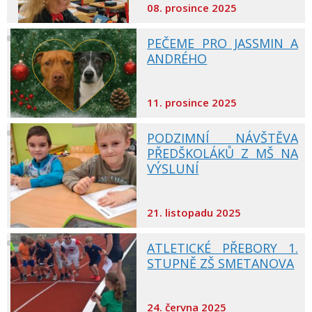
08. prosince 2025
PEČEME PRO JASSMIN A
ANDRÉHO
11. prosince 2025
PODZIMNÍ NÁVŠTĚVA
PŘEDŠKOLÁKŮ Z MŠ NA
VÝSLUNÍ
21. listopadu 2025
ATLETICKÉ PŘEBORY 1.
STUPNĚ ZŠ SMETANOVA
24. června 2025