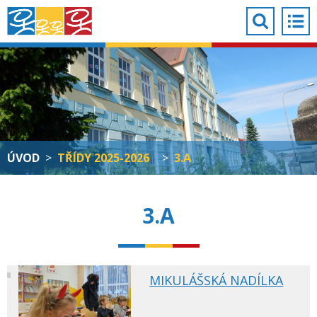
ÚVOD
>
TŘÍDY 2025-2026
>
3.A
3.A
MIKULÁŠSKÁ NADÍLKA