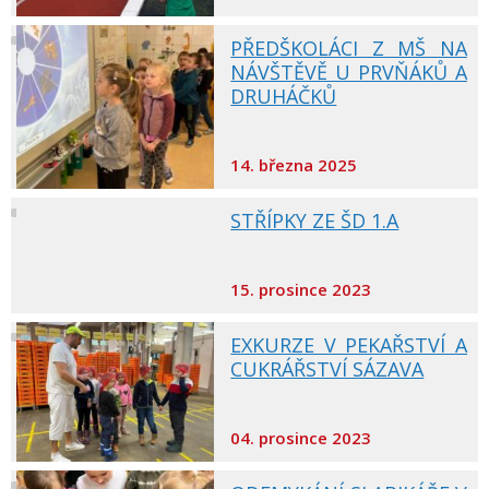
PŘEDŠKOLÁCI Z MŠ NA
NÁVŠTĚVĚ U PRVŇÁKŮ A
DRUHÁČKŮ
14. března 2025
STŘÍPKY ZE ŠD 1.A
15. prosince 2023
EXKURZE V PEKAŘSTVÍ A
CUKRÁŘSTVÍ SÁZAVA
04. prosince 2023