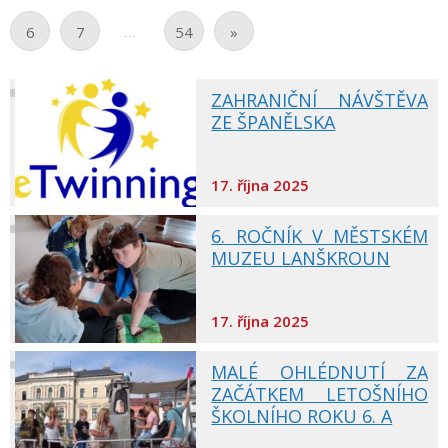
...
6
7
54
»
ZAHRANIČNÍ NÁVŠTĚVA
ZE ŠPANĚLSKA
17. října 2025
6. ROČNÍK V MĚSTSKÉM
MUZEU LANŠKROUN
17. října 2025
MALÉ OHLÉDNUTÍ ZA
ZAČÁTKEM LETOŠNÍHO
ŠKOLNÍHO ROKU 6. A