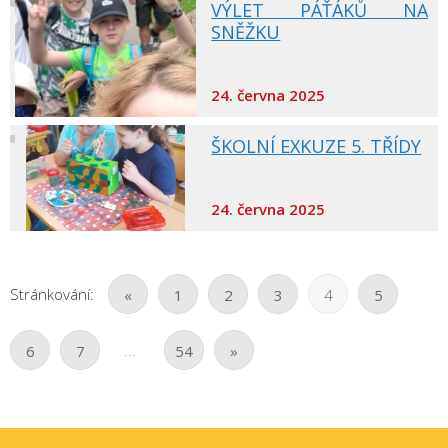
VÝLET PÁŤÁKŮ NA
SNĚŽKU
24. června 2025
ŠKOLNÍ EXKUZE 5. TŘÍDY
24. června 2025
Stránkování:
«
1
2
3
4
5
...
6
7
54
»