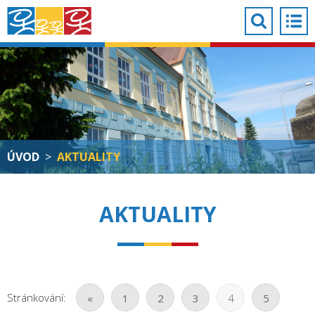
ÚVOD
>
AKTUALITY
AKTUALITY
Stránkování:
«
1
2
3
4
5