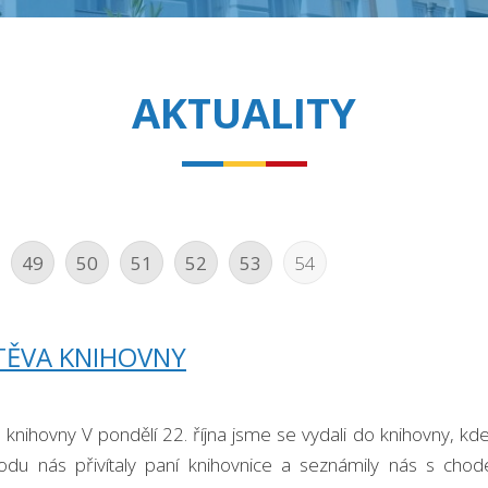
AKTUALITY
49
50
51
52
53
54
TĚVA KNIHOVNY
 knihovny V pondělí 22. října jsme se vydali do knihovny, kd
hodu nás přivítaly paní knihovnice a seznámily nás s chod