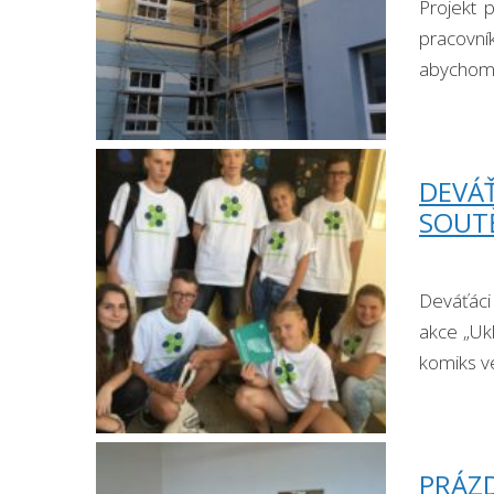
Projekt 
pracovní
abychom p
DEVÁ
SOUTĚ
Deváťáci
akce „Uk
komiks ve
PRÁZ