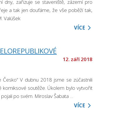
ní dny, zařizuje se staveniště, zázemí pro
řeje a tak jen doufáme, že vše poběží tak,
M. Valúšek
VÍCE
ELOREPUBLIKOVÉ
12. září 2018
e Česko“ V dubnu 2018 jsme se zúčastnili
vé komiksové soutěže. Úkolem bylo vytvořit
 pojali po svém. Miroslav Šabata …
VÍCE