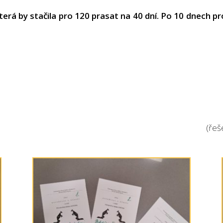
rá by stačila pro 120 prasat na 40 dní. Po 10 dnech prod
í (řešení 1e, 