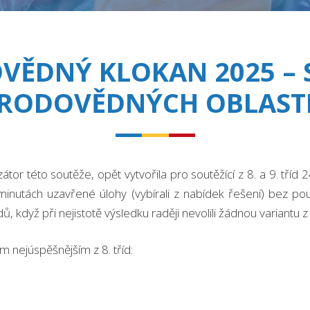
VĚDNÝ KLOKAN 2025 – 
ÍRODOVĚDNÝCH OBLAST
átor této soutěže, opět vytvořila pro soutěžící z 8. a 9. tříd
 minutách uzavřené úlohy (vybírali z nabídek řešení) bez po
odů, když při nejistotě výsledku raději nevolili žádnou variantu
m nejúspěšnějším z 8. tříd: