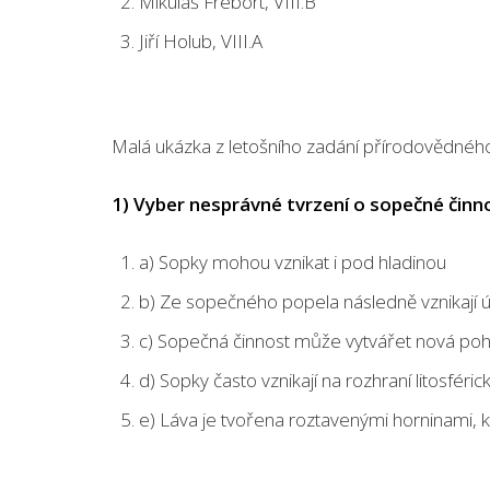
Mikuláš Frebort, VIII.B
Jiří Holub, V
Malá ukázka z letošního zadání přírodovědného
1) Vyber nesprávné tvrzení o sopečné činno
a) Sopky mohou vznikat i pod hladinou
b) Ze sopečného popela následně vznikají 
c) Sopečná činnost může vytvářet nová poho
d) Sopky často vznikají na rozhraní litosféri
e) Láva je tvořena roztavenými horninami,