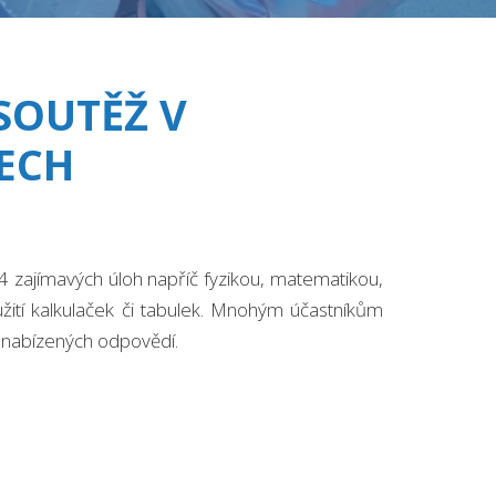
SOUTĚŽ V
ECH
 24 zajímavých úloh napříč fyzikou, matematikou,
užití kalkulaček či tabulek. Mnohým účastníkům
 z nabízených odpovědí.