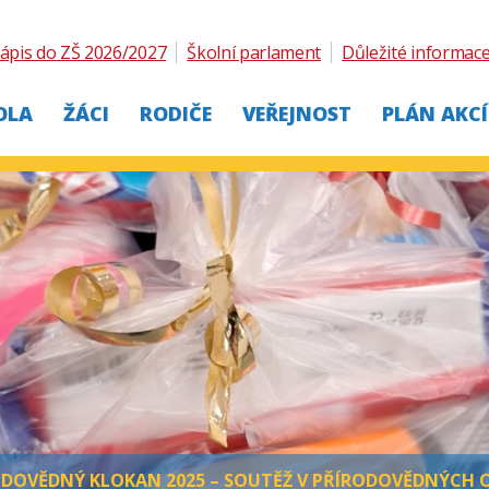
ápis do ZŠ 2026/2027
Školní parlament
Důležité informac
OLA
ŽÁCI
RODIČE
VEŘEJNOST
PLÁN AKCÍ
ODOVĚDNÝ KLOKAN 2025 – SOUTĚŽ V PŘÍRODOVĚDNÝCH 