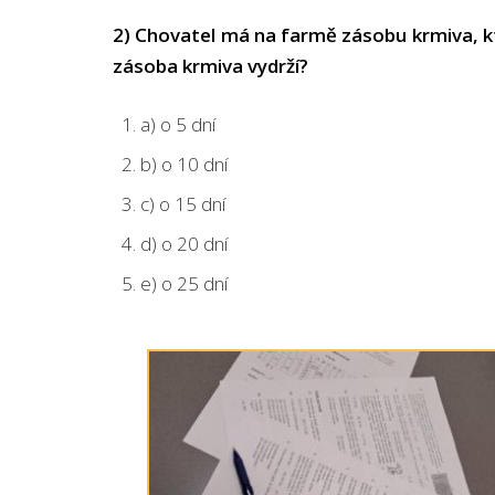
2) Chovatel má na farmě zásobu krmiva, kte
zásoba krmiva vydrží?
a) o 5 dní
b) o 10 dní
c) o 15 dní
d) o 20 dní
e) o 25 dn