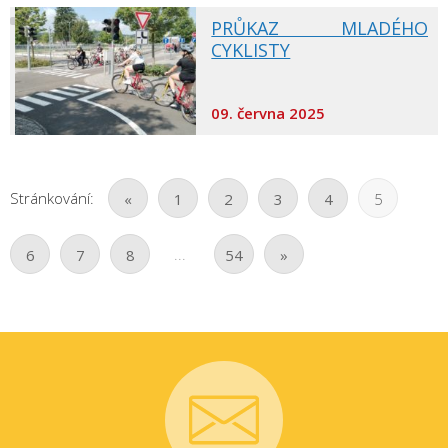
PRŮKAZ MLADÉHO
CYKLISTY
09. června 2025
Stránkování:
«
1
2
3
4
5
...
6
7
8
54
»