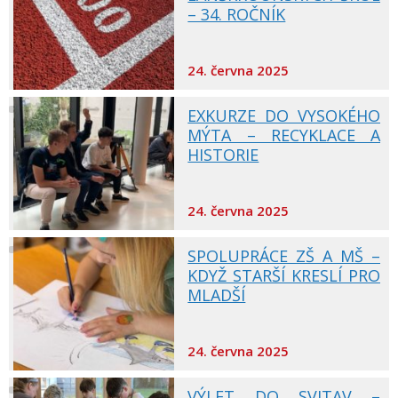
– 34. ROČNÍK
24. června 2025
EXKURZE DO VYSOKÉHO
MÝTA – RECYKLACE A
HISTORIE
24. června 2025
SPOLUPRÁCE ZŠ A MŠ –
KDYŽ STARŠÍ KRESLÍ PRO
MLADŠÍ
24. června 2025
VÝLET DO SVITAV –