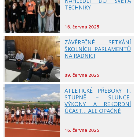
NAHLÉDLI DO SVĚTA
TECHNIKY
16. června 2025
ZÁVĚREČNÉ SETKÁNÍ
ŠKOLNÍCH PARLAMENTŮ
NA RADNICI
09. června 2025
ATLETICKÉ PŘEBORY II.
STUPNĚ – SLUNCE,
VÝKONY A REKORDNÍ
ÚČAST… ALE OPAČNĚ
16. června 2025