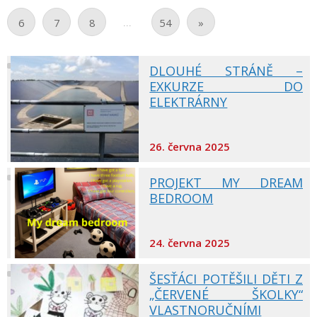
...
6
7
8
54
»
DLOUHÉ STRÁNĚ –
EXKURZE DO
ELEKTRÁRNY
26. června 2025
PROJEKT MY DREAM
BEDROOM
24. června 2025
ŠESŤÁCI POTĚŠILI DĚTI Z
„ČERVENÉ ŠKOLKY“
VLASTNORUČNÍMI