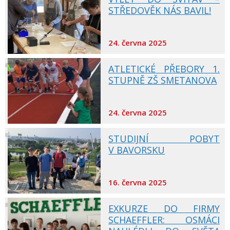
STŘEDOVĚK NÁS BAVIL!
24. června 2025
ATLETICKÉ PŘEBORY 1.
STUPNĚ ZŠ SMETANOVA
24. června 2025
STUDIJNÍ POBYT
V BAVORSKU
16. června 2025
EXKURZE DO FIRMY
SCHAEFFLER: OSMÁCI