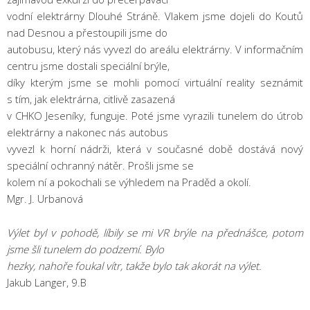
vodní elektrárny Dlouhé Stráně. Vlakem jsme dojeli do Koutů
nad Desnou a přestoupili jsme do
autobusu, který nás vyvezl do areálu elektrárny. V informačním
centru jsme dostali speciální brýle,
díky kterým jsme se mohli pomocí virtuální reality seznámit
s tím, jak elektrárna, citlivě zasazená
v CHKO Jeseníky, funguje. Poté jsme vyrazili tunelem do útrob
elektrárny a nakonec nás autobus
vyvezl k horní nádrži, která v současné době dostává nový
speciální ochranný nátěr. Prošli jsme se
kolem ní a pokochali se výhledem na Praděd a okolí.
Mgr. J. Urbanová
Výlet byl v pohodě, líbily se mi VR brýle na přednášce, potom
jsme šli tunelem do podzemí. Bylo
hezky, nahoře foukal vítr, takže bylo tak akorát na výlet.
Jakub Langer, 9.B