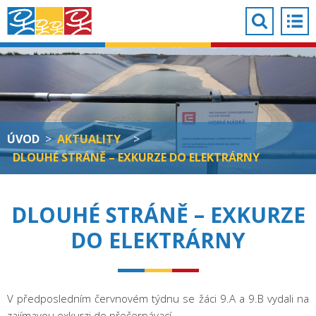
ÚVOD
>
AKTUALITY
>
DLOUHÉ STRÁNĚ – EXKURZE DO ELEKTRÁRNY
DLOUHÉ STRÁNĚ – EXKURZE
DO ELEKTRÁRNY
V předposledním červnovém týdnu se žáci 9.A a 9.B vydali na
zajímavou exkurzi do přečerpávací