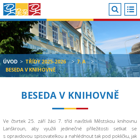
ÚVOD
>
TŘÍDY 2025-2026
>
7. A
>
BESEDA V KNIHOVNĚ
BESEDA V KNIHOVNĚ
Ve čtvrtek 25. září žáci 7. tříd navštívili Městskou knihovnu
Lanškroun, aby využili jedinečné příležitosti setkat se
s opravdovou spisovatelkou a nahlédnout tak pod pokličku, jak