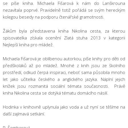
se píše kniha. Michaela Fišarová k nám do Lanškrouna
nezavítala poprvé. Pravidelně totiž pořádá se svým hereckým
kolegou besedy na podporu čtenářské gramotnosti.
Žákům byla představena kniha Nikolina cesta, za kterou
spisovatelka získala ocenění Zlatá stuha 2013 v kategorii
Nejlepší kniha pro mládež.
Michaela Fišarová je oblíbenou autorkou, píše knihy pro děti od
předškoláků až po mládež. Mnohé z knih jsou ze školního
prostředí, odkud čerpá inspiraci, neboť sama působila mnoho
let jako učitelka českého a anglického jazyka. Náplní jejich
knížek jsou rozmanitá sociální témata současnosti. Právě
kniha Nikolina cesta se dotýká tématu domácího násilí.
Hodinka v knihovně uplynula jako voda a už nyní se těšíme na
další zajímavá setkání.
P. Šemberová