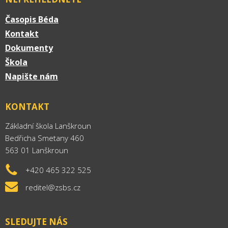
Časopis Béda
Kontakt
Dokumenty
Škola
Napište nám
KONTAKT
Základní škola Lanškroun
Bedřicha Smetany 460
563 01 Lanškroun
+420 465 322 525
reditel@zsbs.cz
SLEDUJTE NÁS