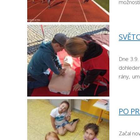
možností.
SVĚTO
Dne 3.9.
dohledem
rány, um
hasičská 
PO PR
Začal nov