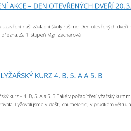
NÍ AKCE – DEN OTEVŘENÝCH DVEŘÍ 20.3
uzavření naší základní školy rušíme Den otevřených dveří na
. března. Za 1. stupeň Mgr. Zachařová
LYŽAŘSKÝ KURZ 4. B, 5. A A 5. B
ařský kurz – 4. B, 5. A a 5. B Také v pořadí třetí lyžařský kurz
ávala. Lyžovali jsme v dešti, chumelenici, v prudkém větru,