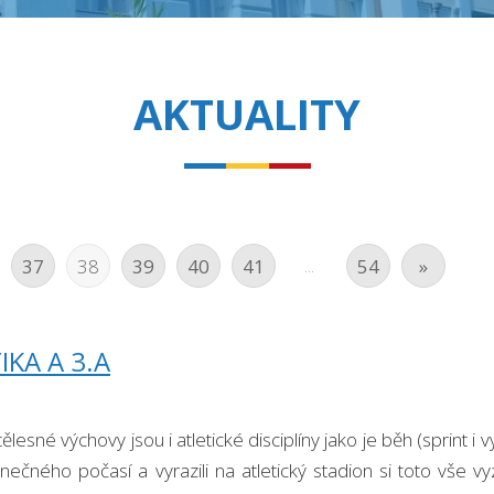
AKTUALITY
...
37
38
39
40
41
54
»
IKA A 3.A
tělesné výchovy jsou i atletické disciplíny jako je běh (sprint i 
lunečného počasí a vyrazili na atletický stadion si toto vše 