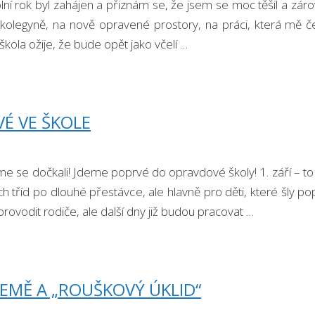
ní rok byl zahájen a přiznám se, že jsem se moc těšil a zár
 kolegyně, na nově opravené prostory, na práci, která mě 
škola ožije, že bude opět jako včelí …
É VE ŠKOLE
me se dočkali! Jdeme poprvé do opravdové školy! 1. září – to 
h tříd po dlouhé přestávce, ale hlavně pro děti, které šly po
rovodit rodiče, ale další dny již budou pracovat …
EMĚ A „ROUŠKOVÝ ÚKLID“