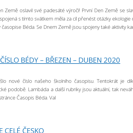
n Země oslavil své padesáté výročí! První Den Země se slav
ojená s tímto svátkem měla za cíl přenést otázky ekologie d
v časopise Béda. Se Dnem Země jsou spojeny také aktivity 
ČÍSLO BÉDY – BŘEZEN – DUBEN 2020
šlo nové číslo našeho školního časopisu. Tentokrát je 
cké podobě. Lambáda a další rubriky jsou aktuální, tak neváh
stránce Časopis Béda. Val
E CELÉ ČESKO