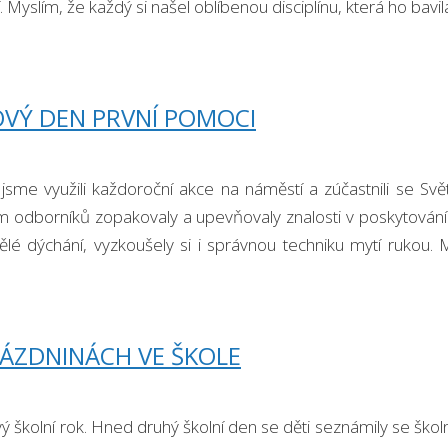
 Myslím, že každý si našel oblíbenou disciplínu, která ho bavil
VÝ DEN PRVNÍ POMOCI
 jsme využili každoroční akce na náměstí a zúčastnili se S
 odborníků zopakovaly a upevňovaly znalosti v poskytování 
ělé dýchání, vyzkoušely si i správnou techniku mytí rukou. 
i …
ÁZDNINÁCH VE ŠKOLE
ý školní rok. Hned druhý školní den se děti seznámily se škol