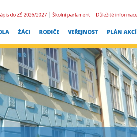
ápis do ZŠ 2026/2027
Školní parlament
Důležité informac
OLA
ŽÁCI
RODIČE
VEŘEJNOST
PLÁN AKCÍ