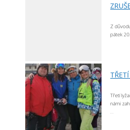
ZRUŠE
Z důvodu 
pátek 20
TŘETÍ 
Třetí lyž
námi zahr
…