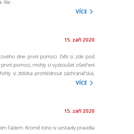
a. Ale …
VÍCE
15. září 2020
větového dne první pomoci. Děti si zde pod
první pomoci, mohly si vyzkoušet ošetření
Mohly si zblízka prohlédnout záchranářská,
VÍCE
15. září 2020
ním řádem. Kromě toho si sestavily pravidla