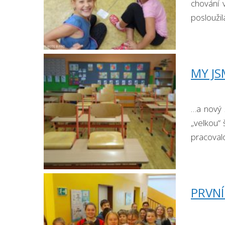
chování 
posloužil
MY JS
…a nový š
„velkou“
pracovalo,
PRVNÍ