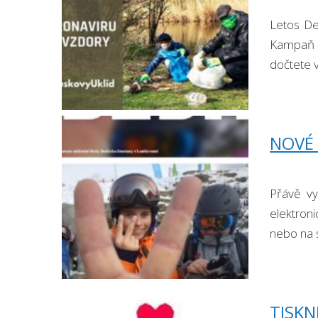
Letos De
Kampaň sp
dočtete 
NOVÉ 
Přávě vy
elektroni
nebo na 
TISKN