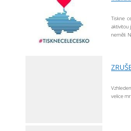
Tiskne c
aktivito
neměli. N
…
ZRUŠE
Vzhledem
velice mr