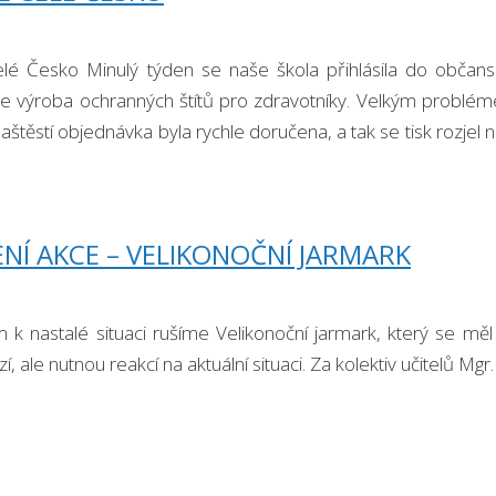
elé Česko Minulý týden se naše škola přihlásila do občanské 
u je výroba ochranných štítů pro zdravotníky. Velkým problé
aštěstí objednávka byla rychle doručena, a tak se tisk rozjel 
NÍ AKCE – VELIKONOČNÍ JARMARK
 k nastalé situaci rušíme Velikonoční jarmark, který se mě
zí, ale nutnou reakcí na aktuální situaci. Za kolektiv učitelů Mg