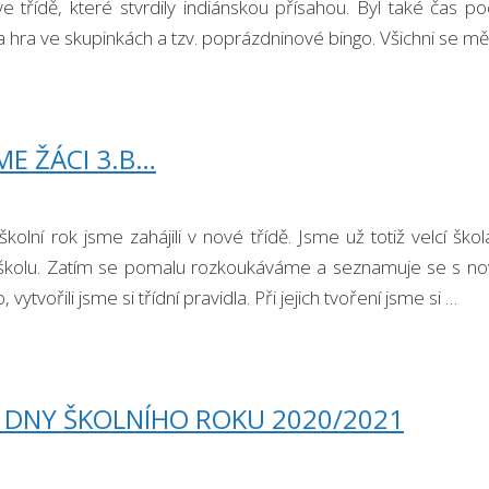
ve třídě, které stvrdily indiánskou přísahou. Byl také čas p
a hra ve skupinkách a tzv. poprázdninové bingo. Všichni se měl
ME ŽÁCI 3.B…
kolní rok jsme zahájili v nové třídě. Jsme už totiž velcí ško
 školu. Zatím se pomalu rozkoukáváme a seznamuje se s 
 vytvořili jsme si třídní pravidla. Při jejich tvoření jsme si …
 DNY ŠKOLNÍHO ROKU 2020/2021