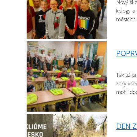
Nový škol
kolegy a
měsících 
POPRV
Tak už js
žáky všec
mohli dop
DEN Z