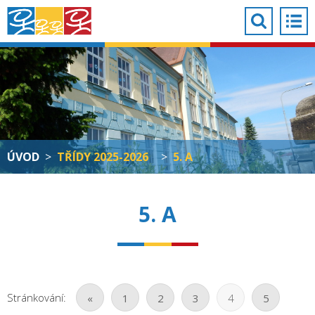
ÚVOD
>
TŘÍDY 2025-2026
>
5. A
5. A
Stránkování:
«
1
2
3
4
5