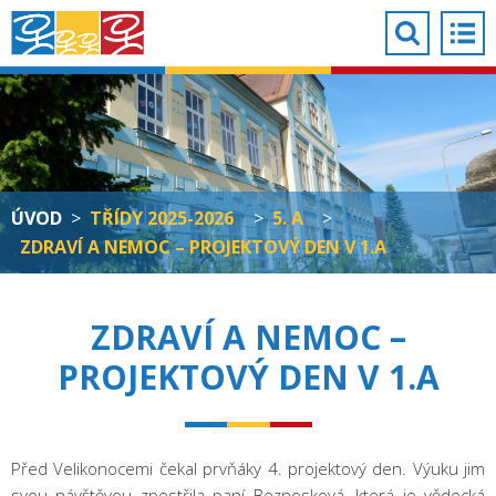
ÚVOD
>
TŘÍDY 2025-2026
>
5. A
>
ZDRAVÍ A NEMOC – PROJEKTOVÝ DEN V 1.A
ZDRAVÍ A NEMOC –
PROJEKTOVÝ DEN V 1.A
Před Velikonocemi čekal prvňáky 4. projektový den. Výuku jim
svou návštěvou zpestřila paní Beznosková, která je vědecká