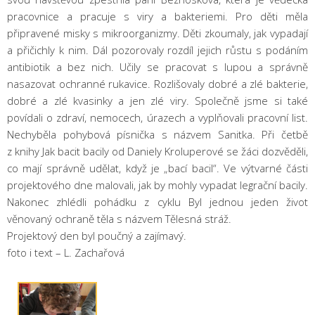
pracovnice a pracuje s viry a bakteriemi. Pro děti měla
připravené misky s mikroorganizmy. Děti zkoumaly, jak vypadají
a přičichly k nim. Dál pozorovaly rozdíl jejich růstu s podáním
antibiotik a bez nich. Učily se pracovat s lupou a správně
nasazovat ochranné rukavice. Rozlišovaly dobré a zlé bakterie,
dobré a zlé kvasinky a jen zlé viry. Společně jsme si také
povídali o zdraví, nemocech, úrazech a vyplňovali pracovní list.
Nechyběla pohybová písnička s názvem Sanitka. Při četbě
z knihy Jak bacit bacily od Daniely Kroluperové se žáci dozvěděli,
co mají správně udělat, když je „bací bacil“. Ve výtvarné části
projektového dne malovali, jak by mohly vypadat legrační bacily.
Nakonec zhlédli pohádku z cyklu Byl jednou jeden život
věnovaný ochraně těla s názvem Tělesná stráž.
Projektový den byl poučný a zajímavý.
foto i text – L. Zachařová