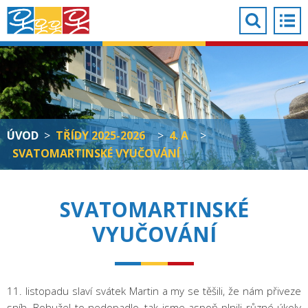
ÚVOD
>
TŘÍDY 2025-2026
>
4. A
>
SVATOMARTINSKÉ VYUČOVÁNÍ
SVATOMARTINSKÉ
VYUČOVÁNÍ
11. listopadu slaví svátek Martin a my se těšili, že nám přiveze
sníh. Bohužel to nedopadlo, tak jsme aspoň plnili různé úkoly