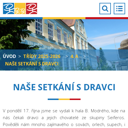
ÚVOD
>
TŘÍDY 2025-2026
>
4. A
>
NAŠE SETKÁNÍ S DRAVCI
NAŠE SETKÁNÍ S DRAVCI
V pondělí 17. října jsme se vydali k hala B. Modrého, kde na
nás čekali dravci a jejich chovatelé ze skupiny Seiferos.
Pověděli nám mnoho zajímavého o sovách, orlech, supech, i