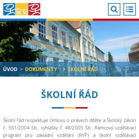
ÚVOD
>
DOKUMENTY
>
ŠKOLNÍ ŘÁD
ŠKOLNÍ ŘÁD
Školní řád respektuje Úmluvu o právech dítěte a Školský zákon
č. 561/2004 Sb., vyhlášky č. 48/2005 Sb., Rámcový vzdělávací
program pro základní vzdělání (RVP) a školní vzdělávací