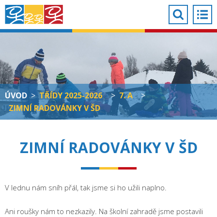
ÚVOD
>
TŘÍDY 2025-2026
>
7. A
>
ZIMNÍ RADOVÁNKY V ŠD
ZIMNÍ RADOVÁNKY V ŠD
V lednu nám sníh přál, tak jsme si ho užili naplno.
Ani roušky nám to nezkazily. Na školní zahradě jsme postavili