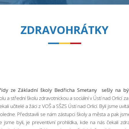
ZDRAVOHRÁTKY
ídy ze Základní školy Bedřicha Smetany sešly na býva
lu a střední školu zdravotnickou a sociální v Ústí nad Orlicí
ekali učitelé a žáci z VOŠ a SŠZS Ústí nad Orlicí. Byli jsme uv
edne. Představili se nám zástupci školy a města a pak jsme šl
e jsme byli, je preventivní prohlídka, kde na nás čekali zdr