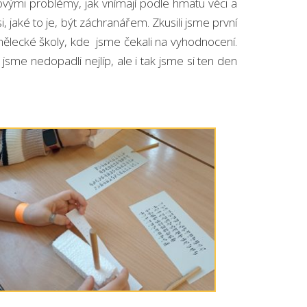
akovými problémy, jak vnímají podle hmatu věci a
, jaké to je, být záchranářem. Zkusili jsme první
 umělecké školy, kde jsme čekali na vyhodnocení.
 jsme nedopadli nejlíp, ale i tak jsme si ten den