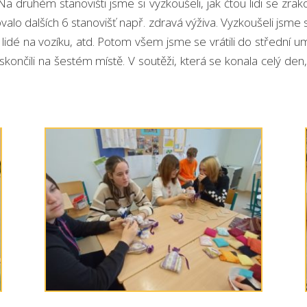
Na druhém stanovišti jsme si vyzkoušeli, jak čtou lidi se zr
lo dalších 6 stanovišť např. zdravá výživa. Vyzkoušeli jsme si
, lidé na vozíku, atd. Potom všem jsme se vrátili do střední
skončili na šestém místě. V soutěži, která se konala celý den,