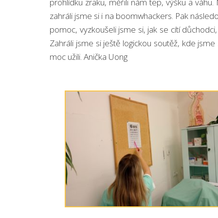
prohlídku zraku, měřili nám tep, výšku a váhu. 
zahráli jsme si i na boomwhackers. Pak následova
pomoc, vyzkoušeli jsme si, jak se cítí důchodci
Zahráli jsme si ještě logickou soutěž, kde jsme 
moc užili. Anička Uong