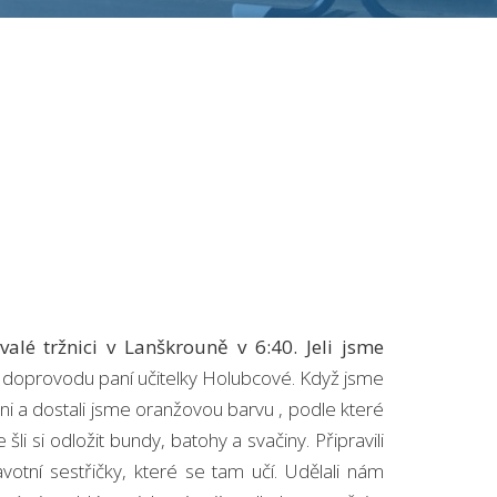
lé tržnici v Lanškrouně v 6:40. Jeli jsme
 za doprovodu paní učitelky Holubcové. Když jsme
ítáni a dostali jsme oranžovou barvu , podle které
i si odložit bundy, batohy a svačiny. Připravili
avotní sestřičky, které se tam učí. Udělali nám