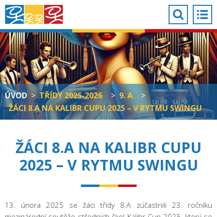
ÚVOD
>
TŘÍDY 2025-2026
>
9. A
>
ŽÁCI 8.A NA KALIBR CUPU 2025 – V RYTMU SWINGU
ŽÁCI 8.A NA KALIBR CUPU
2025 – V RYTMU SWINGU
13. února 2025 se žáci třídy 8.A zúčastnili 23. ročníku
mezinárodní soutěže středních škol Kalibr Cup 2025, který se