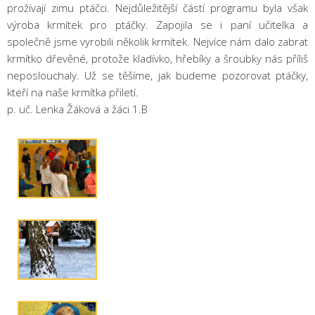
prožívají zimu ptáčci. Nejdůležitější částí programu byla však
výroba krmítek pro ptáčky. Zapojila se i paní učitelka a
společně jsme vyrobili několik krmítek. Nejvíce nám dalo zabrat
krmítko dřevěné, protože kladívko, hřebíky a šroubky nás příliš
neposlouchaly. Už se těšíme, jak budeme pozorovat ptáčky,
kteří na naše krmítka přiletí.
p. uč. Lenka Žáková a žáci 1.B