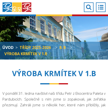
ÚVOD
>
TŘÍDY 2025-2026
>
8. B
>
VÝROBA KRMÍTEK V 1.B
VÝROBA KRMÍTEK V 1.B
V pondělí 31. ledna navštívil naši třídu Petr z Ekocentra Paleta v
Pardubicích. Společně s ním jsme si zopakovali, jak zvířátka
přezimují. Zahráli jsme si několik her, které nám přiblížily, jak