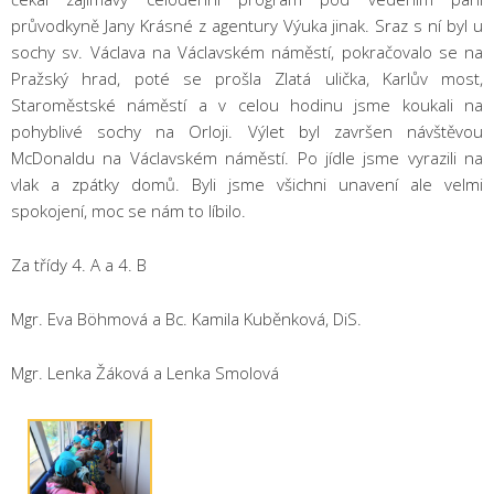
průvodkyně Jany Krásné z agentury Výuka jinak. Sraz s ní byl u
sochy sv. Václava na Václavském náměstí, pokračovalo se na
Pražský hrad, poté se prošla Zlatá ulička, Karlův most,
Staroměstské náměstí a v celou hodinu jsme koukali na
pohyblivé sochy na Orloji. Výlet byl završen návštěvou
McDonaldu na Václavském náměstí. Po jídle jsme vyrazili na
vlak a zpátky domů. Byli jsme všichni unavení ale velmi
spokojení, moc se nám to líbilo.
Za třídy 4. A a 4. B
Mgr. Eva Böhmová a Bc. Kamila Kuběnková, DiS.
Mgr. Lenka Žáková a Lenka Smolová