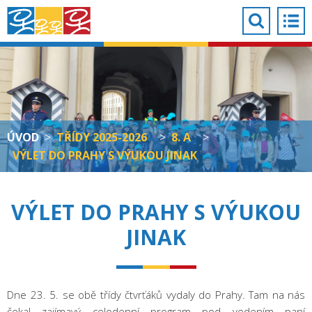
ÚVOD
>
TŘÍDY 2025-2026
>
8. A
>
VÝLET DO PRAHY S VÝUKOU JINAK
VÝLET DO PRAHY S VÝUKOU
JINAK
Dne 23. 5. se obě třídy čtvrťáků vydaly do Prahy. Tam na nás
čekal zajímavý celodenní program pod vedením paní