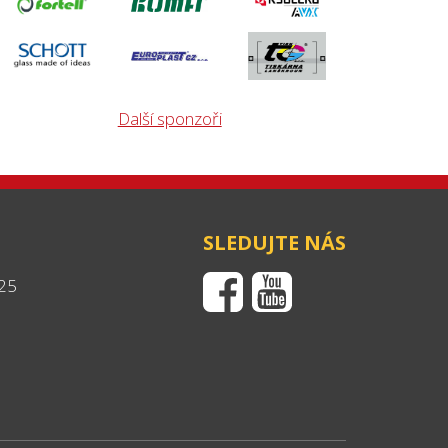
Další sponzoři
SLEDUJTE NÁS
25