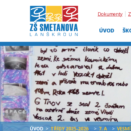
Dokumenty
Z
ÚVOD
ŠK
ÚVOD
>
TŘÍDY 2025-2026
>
7. A
>
VESMÍ