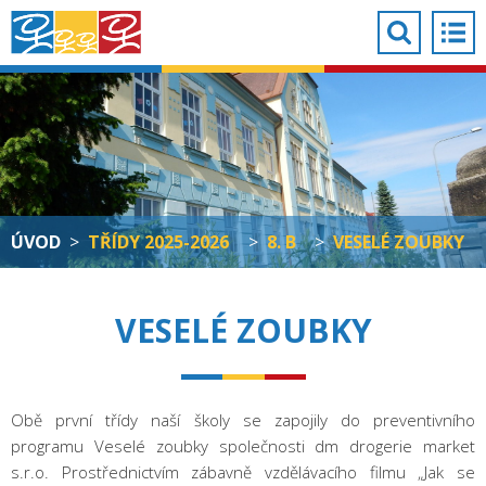
ÚVOD
>
TŘÍDY 2025-2026
>
8. B
>
VESELÉ ZOUBKY
VESELÉ ZOUBKY
Obě první třídy naší školy se zapojily do preventivního
programu Veselé zoubky společnosti dm drogerie market
s.r.o. Prostřednictvím zábavně vzdělávacího filmu „Jak se