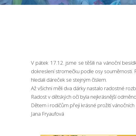
V pátek 17.12. jsme se těšili na vánoční besídk
dokreslení stromečku podle osy souměrnosti. Po 
hledali dáreček se stejným číslem.
Až všichni měli dva dárky nastalo radostné rozb
Radost v dětských očí byla nejkrásnější odměno
Dětem i rodičům přeji krásné prožití vánočních
Jana Fryaufová