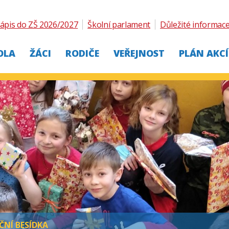
ápis do ZŠ 2026/2027
Školní parlament
Důležité informac
OLA
ŽÁCI
RODIČE
VEŘEJNOST
PLÁN AKCÍ
NÍ BESÍDKA