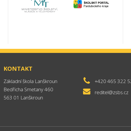
KONTAKT
Základní škola Lanškroun
+420 465 322 5
Bedřicha Smetany 460
reditel@zsbs.cz
563 01 Lanškroun