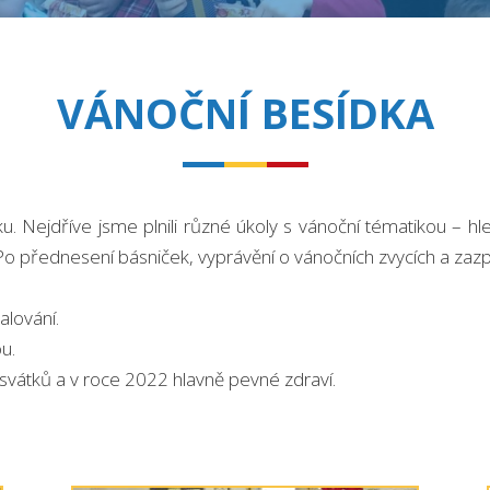
VÁNOČNÍ BESÍDKA
u. Nejdříve jsme plnili různé úkoly s vánoční tématikou – hled
přednesení básniček, vyprávění o vánočních zvycích a zazpívá
alování.
u.
 svátků a v roce 2022 hlavně pevné zdraví.