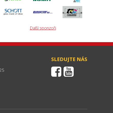
Další sponzoři
SLEDUJTE NÁS
25