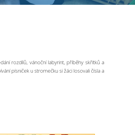
ání rozdílů, vánoční labyrint, příběhy skřítků a
ní písniček u stromečku si žáci losovali čísla a