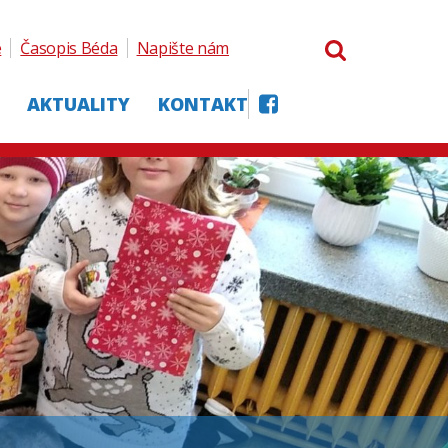
e
Časopis Béda
Napište nám
AKTUALITY
KONTAKT