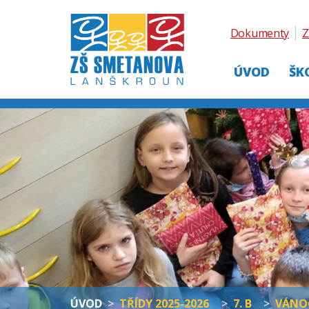
Dokumenty
Z
ÚVOD
ŠK
ÚVOD
>
TŘÍDY 2025-2026
>
7. B
>
VÁNOČ