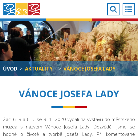
ÚVOD
>
AKTUALITY
>
VÁNOCE JOSEFA LADY
VÁNOCE JOSEFA LADY
Žáci 6. B a 6. C se 9. 1. 2020 vydali na výstavu do městského
muzea s názvem Vánoce Josefa Lady. Dozvěděli jsme se
hodně o životě a tvorbě Josefa Lady. Při komentované