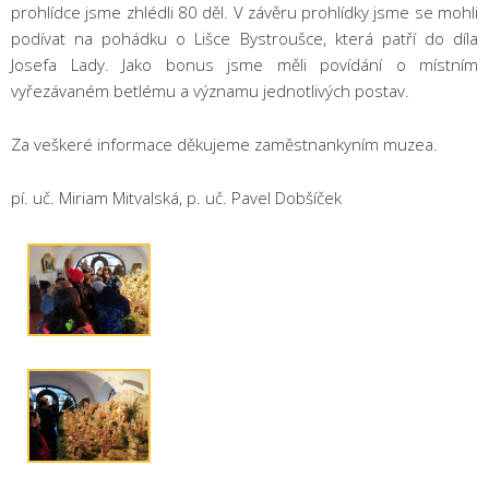
prohlídce jsme zhlédli 80 děl. V závěru prohlídky jsme se mohli
podívat na pohádku o Lišce Bystroušce, která patří do díla
Josefa Lady. Jako bonus jsme měli povídání o místním
vyřezávaném betlému a významu jednotlivých postav.
Za veškeré informace děkujeme zaměstnankyním muzea.
pí. uč. Miriam Mitvalská, p. uč. Pavel Dobšíček