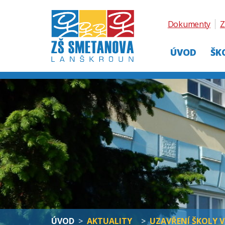
Dokumenty
Z
ÚVOD
ŠK
ÚVOD
>
AKTUALITY
>
UZAVŘENÍ ŠKOLY VE 