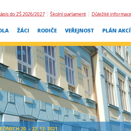
ápis do ZŠ 2026/2027
Školní parlament
Důležité informac
OLA
ŽÁCI
RODIČE
VEŘEJNOST
PLÁN AKCÍ
DNECH 20. – 22. 12. 2021