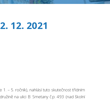
. 12. 2021
. – 5. ročník), nahlásí tuto skutečnost třídním
užině na ulici B. Smetany č.p. 493 (nad školní