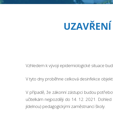
UZAVŘENÍ 
Vzhledem k vývoji epidemiologické situace b
V tyto dny proběhne celková desinfekce objekt
V případě, že zákonní zástupci budou potřebova
učitelkám nejpozději do 14. 12. 2021. Dohled 
jídelnou) pedagogickými zaměstnanci školy.