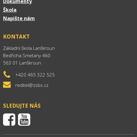
Dokumenty
Škola
Napište nám
KONTAKT
Základní škola Lanškroun
Bedřicha Smetany 460
563 01 Lanškroun
+420 465 322 525
reditel@zsbs.cz
SLEDUJTE NÁS