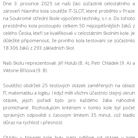
Dne 3. prosince 2025 se naši žáci zúčastnili celostátního a
zároveň hlavního kola soutěže IT-SLOT, které proběhlo v Praze
na Soukromé střední škole výpočetní techniky, s.r.o. Do tohoto
prestižního kola postoupilo celkem 50 nejúspěšnějších žáků z
celého Česka, kteří se kvalifikovali v celostátním školním kole. Je
důležité připomenout, že prvního kola testování se zúčastnilo
18 306 žáků z 293 základních škol.
Naši školu reprezentovali: Jiří Holub (8. A), Petr Chládek (9. A) a
Viktorie Břízová (9. B)
Soutěžící obdrželi 25 testových otázek zaměřených na oblast
IT, matematiku a logiku. I když měli všichni účastníci stejný okruh
otázek, jejich pořadí bylo pro každého žáka náhodně
promíchané. Rozhodujícím kritériem v tomto kole byl počet
správných odpovědí s časovým limitem 35 minut, což kladlo
důraz na rychlost i přesnost.
Otázky v hlavním kole byly zcela odlišné od otázek v kole