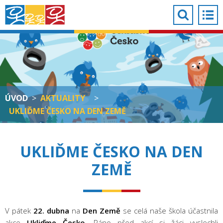
ÚVOD
>
AKTUALITY
>
UKLIĎME ČESKO NA DEN ZEMĚ
UKLIĎME ČESKO NA DEN
ZEMĚ
V pátek
22. dubna
na
Den Země
se celá naše škola účastnila
akce
Ukliďme Česko
. Ráno před akcí si žáci vyslechli