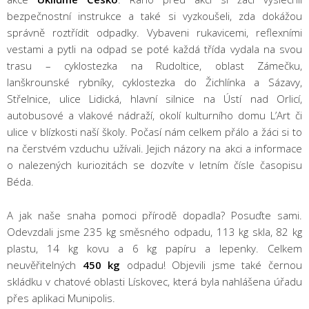
bezpečnostní instrukce a také si vyzkoušeli, zda dokážou
správně roztřídit odpadky. Vybaveni rukavicemi, reflexními
vestami a pytli na odpad se poté každá třída vydala na svou
trasu – cyklostezka na Rudoltice, oblast Zámečku,
lanškrounské rybníky, cyklostezka do Žichlínka a Sázavy,
Střelnice, ulice Lidická, hlavní silnice na Ústí nad Orlicí,
autobusové a vlakové nádraží, okolí kulturního domu L’Art či
ulice v blízkosti naší školy. Počasí nám celkem přálo a žáci si to
na čerstvém vzduchu užívali. Jejich názory na akci a informace
o nalezených kuriozitách se dozvíte v letním čísle časopisu
Béda.
A jak naše snaha pomoci přírodě dopadla? Posuďte sami.
Odevzdali jsme 235 kg směsného odpadu, 113 kg skla, 82 kg
plastu, 14 kg kovu a 6 kg papíru a lepenky. Celkem
neuvěřitelných
450 kg
odpadu! Objevili jsme také černou
skládku v chatové oblasti Lískovec, která byla nahlášena úřadu
přes aplikaci Munipolis.