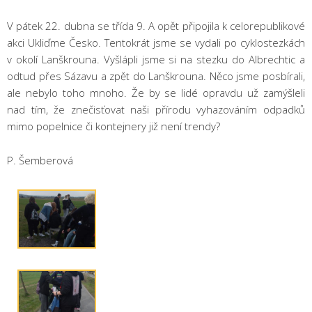
V pátek 22. dubna se třída 9. A opět připojila k celorepublikové
akci Ukliďme Česko. Tentokrát jsme se vydali po cyklostezkách
v okolí Lanškrouna. Vyšlápli jsme si na stezku do Albrechtic a
odtud přes Sázavu a zpět do Lanškrouna. Něco jsme posbírali,
ale nebylo toho mnoho. Že by se lidé opravdu už zamýšleli
nad tím, že znečisťovat naši přírodu vyhazováním odpadků
mimo popelnice či kontejnery již není trendy?
P. Šemberová