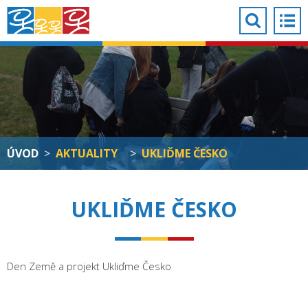
ÚVOD
>
AKTUALITY
>
UKLIĎME ČESKO
UKLIĎME ČESKO
Den Země a projekt Ukliďme Česko