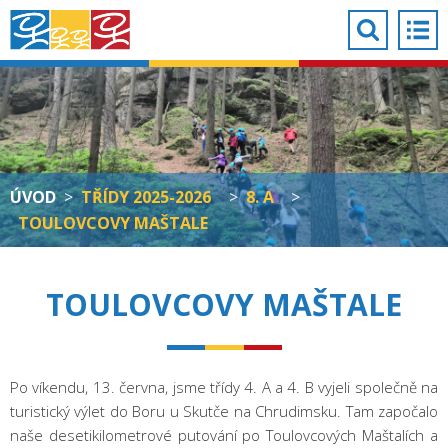
ÚVOD
>
TŘÍDY 2025-2026
>
8. A
>
TOULOVCOVY MAŠTALE
TOULOVCOVY MAŠTALE
Po víkendu, 13. června, jsme třídy 4. A a 4. B vyjeli společně na
turistický výlet do Boru u Skutče na Chrudimsku. Tam započalo
naše desetikilometrové putování po Toulovcových Maštalích a