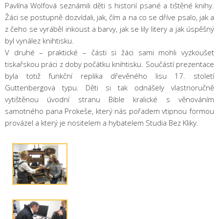
Pavlína Wolfová seznámili děti s historií psané a tištěné knihy.
Žáci se postupně dozvídali, jak, čím a na co se dříve psalo, jak a
z čeho se vyráběl inkoust a barvy, jak se lily litery a jak úspěšný
byl vynález knihtisku.
V druhé – praktické – části si žáci sami mohli vyzkoušet
tiskařskou práci z doby počátku knihtisku. Součástí prezentace
byla totiž funkční replika dřevěného lisu 17. století
Guttenbergova typu. Děti si tak odnášely vlastnoručně
vytištěnou úvodní stranu Bible kralické s věnováním
samotného pana Prokeše, který nás pořadem vtipnou formou
provázel a který je nositelem a hybatelem Studia Bez Kliky.