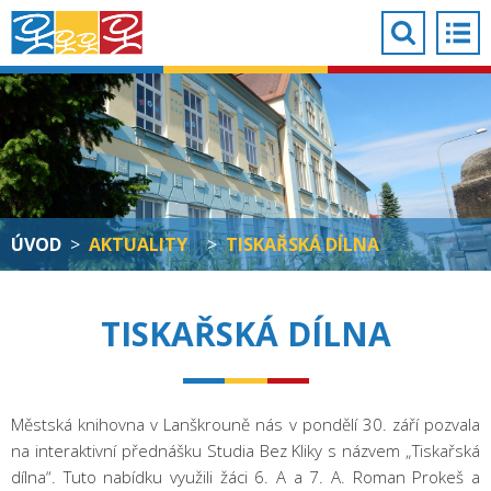
ÚVOD
>
AKTUALITY
>
TISKAŘSKÁ DÍLNA
TISKAŘSKÁ DÍLNA
Městská knihovna v Lanškrouně nás v pondělí 30. září pozvala
na interaktivní přednášku Studia Bez Kliky s názvem „Tiskařská
dílna“. Tuto nabídku využili žáci 6. A a 7. A. Roman Prokeš a