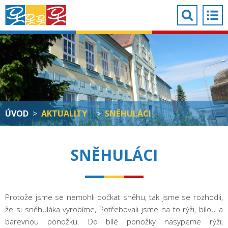
ÚVOD
>
AKTUALITY
>
SNĚHULÁCI
SNĚHULÁCI
Protože jsme se nemohli dočkat sněhu, tak jsme se rozhodli,
že si sněhuláka vyrobíme, Potřebovali jsme na to rýži, bílou a
barevnou ponožku. Do bílé ponožky nasypeme rýži,