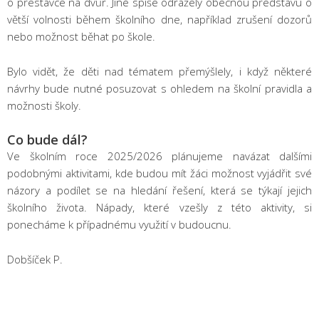
o přestávce na dvůr. Jiné spíše odrážely obecnou představu o
větší volnosti během školního dne, například zrušení dozorů
nebo možnost běhat po škole.
Bylo vidět, že děti nad tématem přemýšlely, i když některé
návrhy bude nutné posuzovat s ohledem na školní pravidla a
možnosti školy.
Co bude dál?
Ve školním roce 2025/2026 plánujeme navázat dalšími
podobnými aktivitami, kde budou mít žáci možnost vyjádřit své
názory a podílet se na hledání řešení, která se týkají jejich
školního života. Nápady, které vzešly z této aktivity, si
ponecháme k případnému využití v budoucnu.
Dobšíček P.