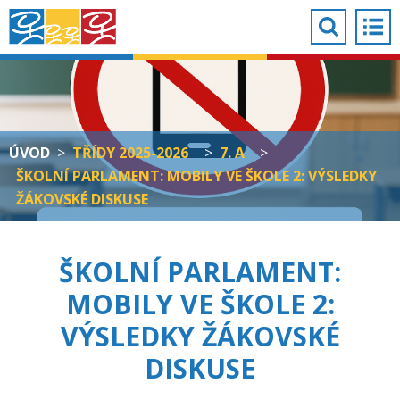
ÚVOD
>
TŘÍDY 2025-2026
>
7. A
>
ŠKOLNÍ PARLAMENT: MOBILY VE ŠKOLE 2: VÝSLEDKY
ŽÁKOVSKÉ DISKUSE
ŠKOLNÍ PARLAMENT:
MOBILY VE ŠKOLE 2:
VÝSLEDKY ŽÁKOVSKÉ
DISKUSE