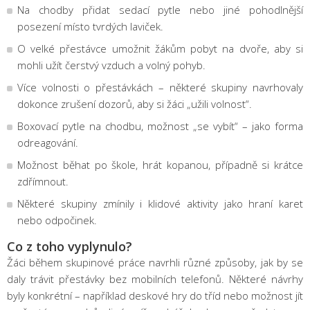
Na chodby přidat sedací pytle nebo jiné pohodlnější
posezení místo tvrdých laviček.
O velké přestávce umožnit žákům pobyt na dvoře, aby si
mohli užít čerstvý vzduch a volný pohyb.
Více volnosti o přestávkách – některé skupiny navrhovaly
dokonce zrušení dozorů, aby si žáci „užili volnost“.
Boxovací pytle na chodbu, možnost „se vybít“ – jako forma
odreagování.
Možnost běhat po škole, hrát kopanou, případně si krátce
zdřímnout.
Některé skupiny zmínily i klidové aktivity jako hraní karet
nebo odpočinek.
Co z toho vyplynulo?
Žáci během skupinové práce navrhli různé způsoby, jak by se
daly trávit přestávky bez mobilních telefonů. Některé návrhy
byly konkrétní – například deskové hry do tříd nebo možnost jít