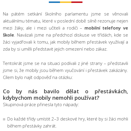
Na pátém setkání školního parlamentu jsme se věnovali
aktuálnímu tématu, které v poslední době silně rezonuje nejen
mezi žáky, ale i mezi učiteli a rodiči –
mobilní telefony ve
škole
. Navázali jsme na předchozí diskuse ve třídách, kde se
žáci vyjadřovali k tomu, jak mobily během přestávek využívají a
zda by si uměli představit jejich omezení nebo zákaz.
Tentokrát jsme se na situaci podívali z jiné strany – představili
jsme si, že mobily jsou během vyučování i přestávek zakázány.
Cílem bylo najít odpověď na otázku:
Co by nás bavilo dělat o přestávkách,
kdybychom mobily nemohli používat?
Skupinová práce přinesla tyto nápady:
Do každé třídy umístit 2–3 deskové hry, které by si žáci mohli
během přestávky zahrát.