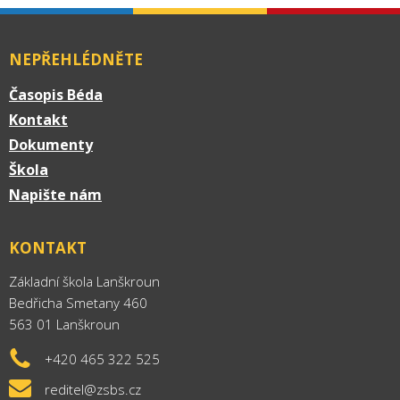
NEPŘEHLÉDNĚTE
Časopis Béda
Kontakt
Dokumenty
Škola
Napište nám
KONTAKT
Základní škola Lanškroun
Bedřicha Smetany 460
563 01 Lanškroun
+420 465 322 525
reditel@zsbs.cz