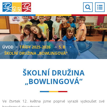
ÚVOD
>
TŘÍDY 2025-2026
>
5. B
>
ŠKOLNÍ DRUŽINA „BOWLINGOVÁ“
ŠKOLNÍ DRUŽINA
„BOWLINGOVÁ“
Ve čtvrtek 12. května jsme poprvé vyrazili vyzkoušet své
bowlingové dovednosti.