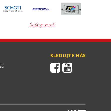
Další sponzoři
SLEDUJTE NÁS
25