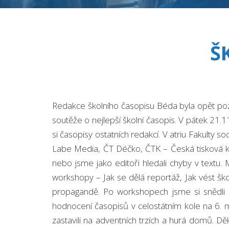
Š
Redakce školního časopisu Béda byla opět pozv
soutěže o nejlepší školní časopis. V pátek 21.1
si časopisy ostatních redakcí. V atriu Fakulty so
Labe Media, ČT Déčko, ČTK – Česká tisková kanc
nebo jsme jako editoři hledali chyby v textu.
workshopy – Jak se dělá reportáž, Jak vést šk
propagandě. Po workshopech jsme si snědli sv
hodnocení časopisů v celostátním kole na 6. m
zastavili na adventních trzích a hurá domů.