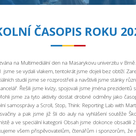
KOLNÍ ČASOPIS ROKU 20
ána na Multimediální den na Masarykovu univerzitu v Brně. P
1. jsme se vydali vlakem, tentokrát jsme dojeli bez obtíží. Zar
ciálních studií jsme se rozprostřeli a navštívili jsme stánky růz
elář. Řešili jsme kvízy, spojovali jsme jména prezidentů s 
 Mohli jsme za tyto aktivity dostat drobné odměny jako časop
olní samosprávy a Scroll, Stop, Think: Reporting Lab with 
ačiny a pak jsme již šli do auly na vyhlášení soutěže Ško
ístě a ve speciální kategorii Obsah jsme dokonce obsadili 2.
 Děkujeme všem přispěvovatelům, čtenářům i sponzorům, že