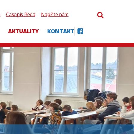
e
Časopis Béda
Napište nám
AKTUALITY
KONTAKT