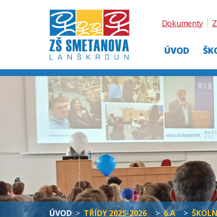
Dokumenty
Z
ÚVOD
ŠK
ÚVOD
>
TŘÍDY 2025-2026
>
6.A
>
ŠKOLN