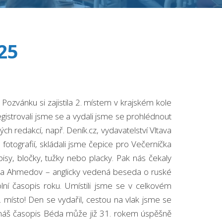
25
ozvánku si zajistila 2. místem v krajském kole
egistrovali jsme se a vydali jsme se prohlédnout
ných redakcí, např. Deník.cz, vydavatelství Vltava
fotografií, skládali jsme čepice pro Večerníčka
isy, bločky, tužky nebo placky. Pak nás čekaly
Marta Ahmedov – anglicky vedená beseda o ruské
lní časopis roku. Umístili jsme se v celkovém
 místo! Den se vydařil, cestou na vlak jsme se
 náš časopis Béda může již 31. rokem úspěšně