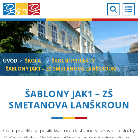
ÚVOD
>
ŠKOLA
>
ŠKOLNÍ PROJEKTY
>
ŠABLONY JAK1 – ZŠ SMETANOVA LANŠKROUN
ŠABLONY JAK1 – ZŠ
SMETANOVA LANŠKROUN
Cílem projektu je posílit kvalitní a dostupné vzdělávání a služby
žákům ve škole a školském zařízení prostřednictvím realizace