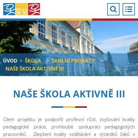
ÚVOD
>
ŠKOLA
>
ŠKOLNÍ PROJEKTY
>
NAŠE ŠKOLA AKTIVNĚ III
NAŠE ŠKOLA AKTIVNĚ III
Cílem projektu je podpořit profesní růst, zvyšování kvality
pedagogické práce, prohloubit spolupráci pedagogických
pracovníků . Zlepšení kvality vzdělávání a výsledků žáků v