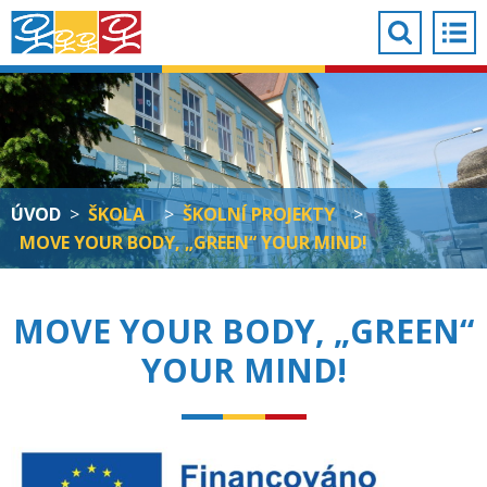
ÚVOD
>
ŠKOLA
>
ŠKOLNÍ PROJEKTY
>
MOVE YOUR BODY, „GREEN“ YOUR MIND!
MOVE YOUR BODY, „GREEN“
YOUR MIND!