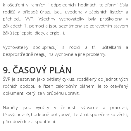
k ošetření v ranních i odpoledních hodinách, telefonní čísla
rodičů v případě úrazu jsou uvedena v zápisních lístcích a
přehledu VVP. Všechny vychovatelky byly proškoleny v
základech 1. pomoci a jsou seznámeny se zdravotním stavem
žáků (epilepsie, diety, alergie…).
Vychovatelky spolupracují s rodiči a tř. učitelkami a
bezprostředně reagují na výchovné a jiné problémy.
9. ČASOVÝ PLÁN
ŠVP je sestaven jako pětiletý cyklus, rozdělený do jednotlivých
ročních období. Je řízen celoročním plánem. Je to otevřený
dokument, který lze v průběhu upravit.
Náměty jsou využity v činnosti výtvarné a pracovní,
tělovýchovné, hudebně-pohybové, literární, společensko-vědní,
přírodovědné a spontánní.