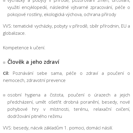
vycházky a pobyty v přírodě, pozorování změn, určování,
využití encyklopedií, následné výtvarné zpracování, péče o
pokojové rostliny, ekologická výchova, ochrana přírody
VVS: tematické vycházky, pobyty v přírodě, sběr přírodnin, EU a
globalizace.
Kompetence k učení.
Člověk a jeho zdraví
Cíl:
Poznávání sebe sama, péče o zdraví a poučení o
nemocech, zdravotní prevence
osobní hygiena a čistota, poučení o úrazech a jejich
předcházení, umět ošetřit drobná poranění, besedy, nové
pohybové hry v místnosti, terénu, relaxační cvičení,
dodržování pitného režimu
VVS: besedy, nácvik základům 1. pomoci, domácí násilí.