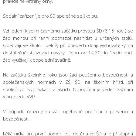
pravidelně větrány okny.
Sociální zařízení je pro ŠD společné se školou.
Vzhledem k velmi časnému začátku provozu ŠD (6:15 hod.) se
žáci mohou při ranní docházce nasnídat u určených stolů.
Obědvají ve školní jídelně, při obědech dbají vychovatelky na
dostatečné stravovací návyky. Dobu od 14:30 do 15:00 hod.
žáci využívají k odpolední svačině.
Na začátku školního roku jsou žáci poučeni o bezpečnosti a
společenských normách v ZŠ, ŠD, na školním hřišti, při
společných vycházkách a akcích. O poučení je veden záznam
v přehledu VVP.
V případě úrazu jsou žáci opětovně poučeni o prevenci a
bezpečnosti.
Lékárnička pro první pomoc je umístěna ve ŠD a je přístupna