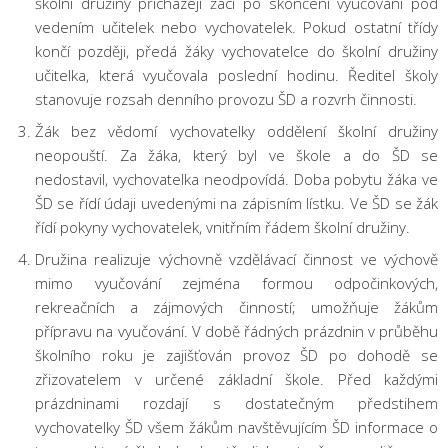
školní družiny přicházejí žáci po skončení vyučování pod
vedením učitelek nebo vychovatelek. Pokud ostatní třídy
končí později, předá žáky vychovatelce do školní družiny
učitelka, která vyučovala poslední hodinu. Ředitel školy
stanovuje rozsah denního provozu ŠD a rozvrh činnosti.
Žák bez vědomí vychovatelky oddělení školní družiny
neopouští. Za žáka, který byl ve škole a do ŠD se
nedostavil, vychovatelka neodpovídá. Doba pobytu žáka ve
ŠD se řídí údaji uvedenými na zápisním lístku. Ve ŠD se žák
řídí pokyny vychovatelek, vnitřním řádem školní družiny.
Družina realizuje výchovně vzdělávací činnost ve výchově
mimo vyučování zejména formou odpočinkových,
rekreačních a zájmových činností; umožňuje žákům
přípravu na vyučování. V době řádných prázdnin v průběhu
školního roku je zajišťován provoz ŠD po dohodě se
zřizovatelem v určené základní škole. Před každými
prázdninami rozdají s dostatečným předstihem
vychovatelky ŠD všem žákům navštěvujícím ŠD informace o