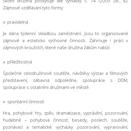
Školní družina poskytuje dle vyhlášky č. 74 /2005 Sb., §2
Zájmové vzdělávání tyto formy:
pravidelná
Je dána týdenní skladbou zaměstnání. Jsou to organizované
zájmové a esteticko výchovné činnosti. Zahrnuje i práci v
zájmových kroužcích, které naše družina žákům nabízí.
příležitostná
Společné celodružinové soutěže, návštěvy výstav a filmových
představení, zábavná odpoledne, spolupráce s DDM,
spolupráce s ostatními družinami ve městě.
spontánní činnosti
Hra, pohybové hry, zpěv, dramatizace, vyprávění, pozorování,
hudebně – pohybová činnost, besedy, poslech, soutěže,
poznávací a tematické vycházky pozorování, vypravování,