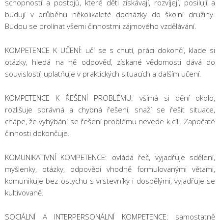
schopností a postojů, které děti získávají, rozvíjejí, posilují a
budují v průběhu několikaleté docházky do školní družiny.
Budou se prolínat všemi činnostmi zájmového vzdělávání.
KOMPETENCE K UČENÍ: učí se s chutí, práci dokončí, klade si
otázky, hledá na ně odpověď, získané vědomosti dává do
souvislostí, uplatňuje v praktických situacích a dalším učení.
KOMPETENCE K ŘEŠENÍ PROBLÉMU: všímá si dění okolo,
rozlišuje správná a chybná řešení, snaží se řešit situace,
chápe, že vyhýbání se řešení problému nevede k cíli. Započaté
činnosti dokončuje.
KOMUNIKATIVNÍ KOMPETENCE: ovládá řeč, vyjadřuje sdělení,
myšlenky, otázky, odpovědi vhodně formulovanými větami,
komunikuje bez ostychu s vrstevníky i dospělými, vyjadřuje se
kultivovaně.
SOCIÁLNÍ A INTERPERSONÁLNÍ KOMPETENCE: samostatně