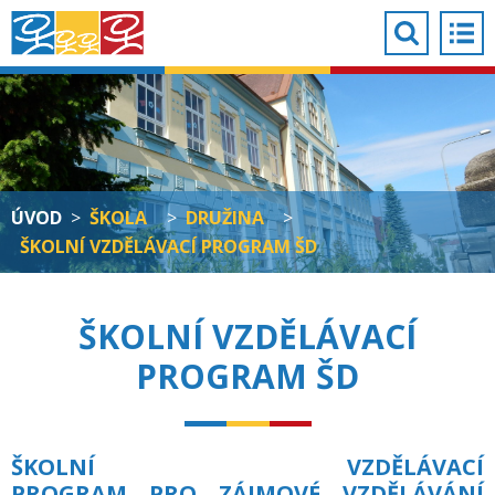
ÚVOD
>
ŠKOLA
>
DRUŽINA
>
ŠKOLNÍ VZDĚLÁVACÍ PROGRAM ŠD
ŠKOLNÍ VZDĚLÁVACÍ
PROGRAM ŠD
ŠKOLNÍ VZDĚLÁVACÍ
PROGRAM PRO ZÁJMOVÉ VZDĚLÁVÁNÍ