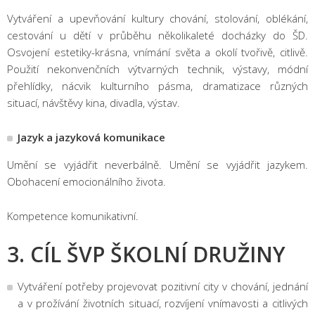
Vytváření a upevňování kultury chování, stolování, oblékání,
cestování u dětí v průběhu několikaleté docházky do ŠD.
Osvojení estetiky-krásna, vnímání světa a okolí tvořivě, citlivě.
Použití nekonvenčních výtvarných technik, výstavy, módní
přehlídky, nácvik kulturního pásma, dramatizace různých
situací, návštěvy kina, divadla, výstav.
Jazyk a jazyková komunikace
Umění se vyjádřit neverbálně. Umění se vyjádřit jazykem.
Obohacení emocionálního života.
Kompetence komunikativní.
3. CÍL ŠVP ŠKOLNÍ DRUŽINY
Vytváření potřeby projevovat pozitivní city v chování, jednání
a v prožívání životních situací, rozvíjení vnímavosti a citlivých