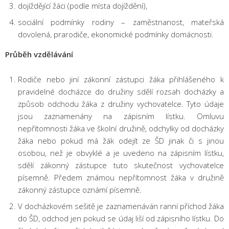
dojíždějící žáci (podle místa dojíždění),
sociální podmínky rodiny – zaměstnanost, mateřská
dovolená, prarodiče, ekonomické podmínky domácnosti.
Průběh vzdělávání
Rodiče nebo jiní zákonní zástupci žáka přihlášeného k
pravidelné docházce do družiny sdělí rozsah docházky a
způsob odchodu žáka z družiny vychovatelce. Tyto údaje
jsou zaznamenány na zápisním lístku. Omluvu
nepřítomnosti žáka ve školní družině, odchylky od docházky
žáka nebo pokud má žák odejít ze ŠD jinak či s jinou
osobou, než je obvyklé a je uvedeno na zápisním lístku,
sdělí zákonný zástupce tuto skutečnost vychovatelce
písemně. Předem známou nepřítomnost žáka v družině
zákonný zástupce oznámí písemně.
V docházkovém sešitě je zaznamenáván ranní příchod žáka
do ŠD, odchod jen pokud se údaj liší od zápisního lístku. Do