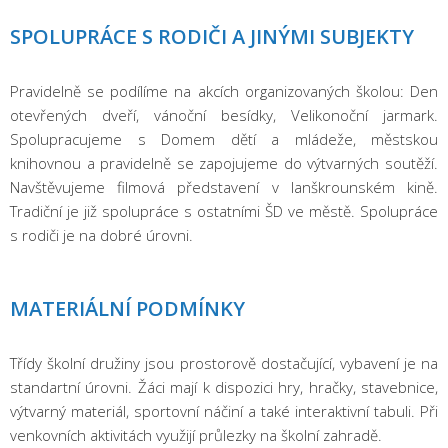
SPOLUPRÁCE S RODIČI A JINÝMI SUBJEKTY
Pravidelně se podílíme na akcích organizovaných školou: Den
otevřených dveří, vánoční besídky, Velikonoční jarmark.
Spolupracujeme s Domem dětí a mládeže, městskou
knihovnou a pravidelně se zapojujeme do výtvarných soutěží.
Navštěvujeme filmová představení v lanškrounském kině.
Tradiční je již spolupráce s ostatními ŠD ve městě. Spolupráce
s rodiči je na dobré úrovni.
MATERIÁLNÍ PODMÍNKY
Třídy školní družiny jsou prostorově dostačující, vybavení je na
standartní úrovni. Žáci mají k dispozici hry, hračky, stavebnice,
výtvarný materiál, sportovní náčiní a také interaktivní tabuli. Při
venkovních aktivitách využijí průlezky na školní zahradě.