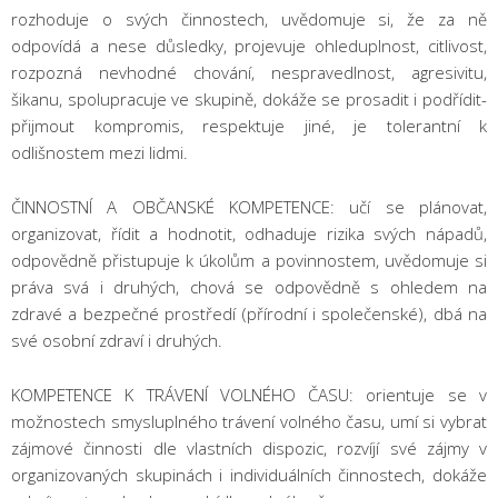
rozhoduje o svých činnostech, uvědomuje si, že za ně
odpovídá a nese důsledky, projevuje ohleduplnost, citlivost,
rozpozná nevhodné chování, nespravedlnost, agresivitu,
šikanu, spolupracuje ve skupině, dokáže se prosadit i podřídit-
přijmout kompromis, respektuje jiné, je tolerantní k
odlišnostem mezi lidmi.
ČINNOSTNÍ A OBČANSKÉ KOMPETENCE: učí se plánovat,
organizovat, řídit a hodnotit, odhaduje rizika svých nápadů,
odpovědně přistupuje k úkolům a povinnostem, uvědomuje si
práva svá i druhých, chová se odpovědně s ohledem na
zdravé a bezpečné prostředí (přírodní i společenské), dbá na
své osobní zdraví i druhých.
KOMPETENCE K TRÁVENÍ VOLNÉHO ČASU: orientuje se v
možnostech smysluplného trávení volného času, umí si vybrat
zájmové činnosti dle vlastních dispozic, rozvíjí své zájmy v
organizovaných skupinách i individuálních činnostech, dokáže