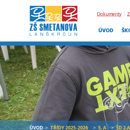
Dokumenty
Z
ÚVOD
ŠK
ÚVOD
>
TŘÍDY 2025-2026
>
5. A
>
ŠD 2.