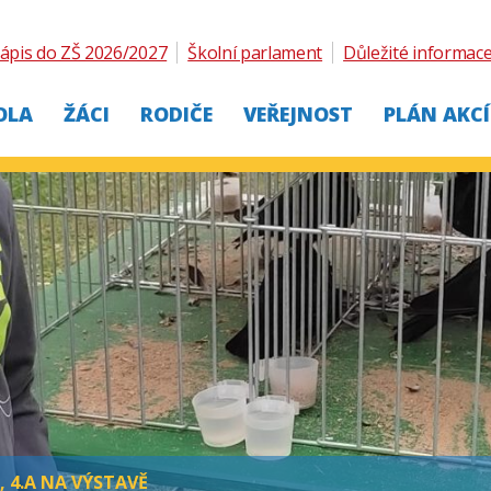
ápis do ZŠ 2026/2027
Školní parlament
Důležité informac
OLA
ŽÁCI
RODIČE
VEŘEJNOST
PLÁN AKCÍ
A, 4.A NA VÝSTAVĚ