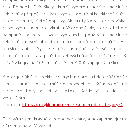
pro Remobil. Dvě školy, které vyberou nejvíce mobilních
telefonů v přepočtu na žáka, vyhrají pro třídní kolektiv návštěvu
science centra, včetně dopravy. Ale ani ty školy, které nezískají
hlavní výhru, nepřijdou zkrátka. Všechny školy, které si během
kampaně objednají svoz vybraných použitých mobilních
telefonů zároveň obdrží extra porci bodů do celoroční hry s
Recyklohraním. Nyní se díky úspěšné sběrové kampani
drobného elektra a plnění osvětových úkolů nacházíme na 8.
místě v kraji a na 109. místě z téměř 4 000 zapojených škol!
A proč je důležitá recyklace starých mobilních telefonů? Co vše
tím získáme? To se můžete dovědět v EKOabecedě na
stránkách Recyklohraní v kapitole: Každý ví, co dělat s
vysloužilým
mobilem:
https://recyklohrani.cz/cs/ekoabeceda/category/2
Přeji vám všem krásné a pohodové svátky a nezapomínejte na
přírodu a na zvířátka v ní.