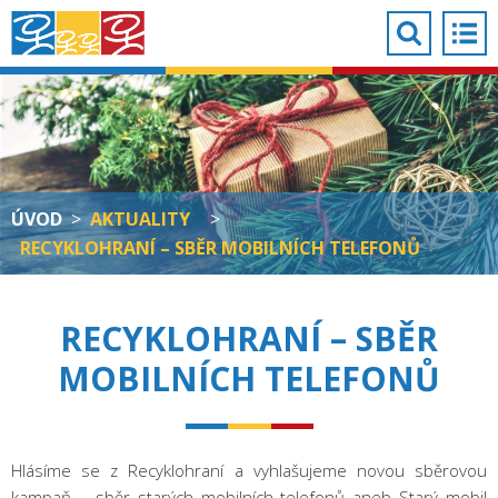
ÚVOD
>
AKTUALITY
>
RECYKLOHRANÍ – SBĚR MOBILNÍCH TELEFONŮ
RECYKLOHRANÍ – SBĚR
MOBILNÍCH TELEFONŮ
Hlásíme se z Recyklohraní a vyhlašujeme novou sběrovou
kampaň – sběr starých mobilních telefonů aneb Starý mobil